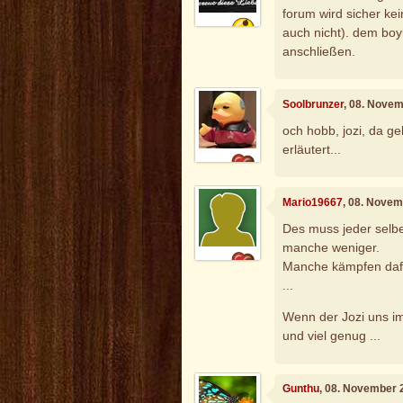
forum wird sicher kei
auch nicht). dem boy
anschließen.
Soolbrunzer
, 08. Nove
och hobb, jozi, da g
erläutert...
Mario19667
, 08. Novem
Des muss jeder selber
manche weniger.
Manche kämpfen dafü
...
Wenn der Jozi uns im
und viel genug ...
Gunthu
, 08. November 