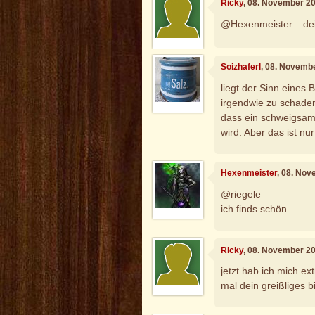
Ricky
, 08. November 2
@Hexenmeister... dei 
Soizhaferl
, 08. Novemb
liegt der Sinn eines 
irgendwie zu schaden
dass ein schweigsam
wird. Aber das ist nur
Hexenmeister
, 08. No
@riegele
ich finds schön.
Ricky
, 08. November 2
jetzt hab ich mich ex
mal dein greißliges b