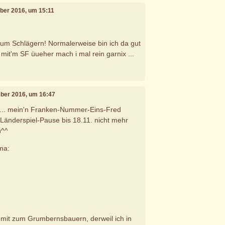
ber 2016, um 15:11
 zum Schlägern! Normalerweise bin ich da gut
mit'm SF üueher mach i mal rein garnix ...
mber 2016, um 16:47
bei... mein'n Franken-Nummer-Eins-Fred
 Länderspiel-Pause bis 18.11. nicht mehr
n^^
ma:
d mit zum Grumbernsbauern, derweil ich in