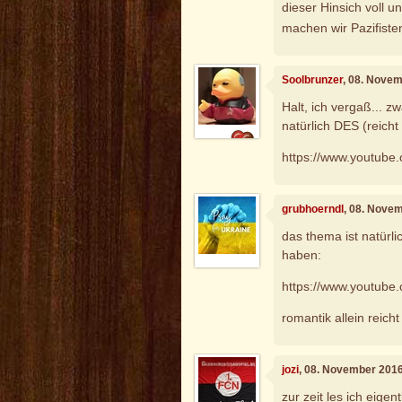
dieser Hinsich voll u
machen wir Pazifiste
Soolbrunzer
, 08. Nove
Halt, ich vergaß... 
natürlich DES (reicht
https://www.youtub
grubhoerndl
, 08. Nove
das thema ist natürl
haben:
https://www.youtu
romantik allein reicht
jozi
, 08. November 201
zur zeit les ich eigen