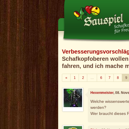
Verbesserungsvorschlä
Schafkopfoberen wollen
fahren, und ich mache m
Zurück
«
1
2
…
6
7
8
9
Hexenmeister
, 08. No
Welche wissenswerte
werden?
Wer braucht dieses 