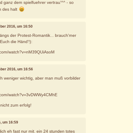
nd ganz dem spielfuehrer vertrau'^^ - so
n des halt
mber 2016, um 16:50
zwängs der Protest-Romantik... brauch'mer
 Euch die Händ'!):
e.com/watch?v=nM39QUiAsoM
mber 2016, um 16:56
ich weniger wichtig, aber man muß vorbilder
be.com/watch?v=3vDWWy4CMhE
 nicht zum erfolg!
6, um 16:59
tlich eh fast nur mit. ein 24 stunden totes