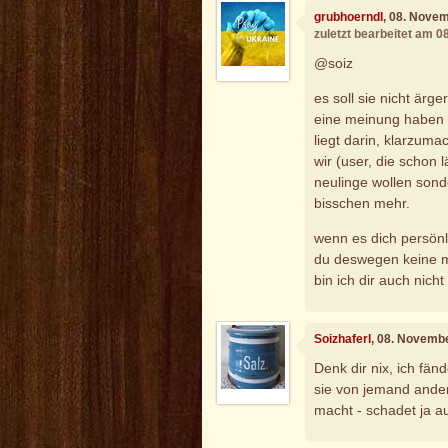
grubhoerndl
, 08. Nove
zuletzt bearbeitet am 
@soiz
es soll sie nicht ärg
eine meinung haben u
liegt darin, klarzuma
wir (user, die schon 
neulinge wollen sonde
bisschen mehr.
wenn es dich persönl
du deswegen keine mö
bin ich dir auch nich
Soizhaferl
, 08. Novemb
Denk dir nix, ich fä
sie von jemand ande
macht - schadet ja 