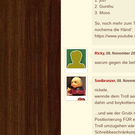
2. Gunthu
3. Moos
So, noch mehr zum T
nochema die Händ':
https://www.youtub
Ricky
, 08. November 2
warum gegen die betr
Soolbrunzer
, 08. Nove
rickele,
wennde dem Troll se
dahin und boykottiere
...und wie der Grubi 
Positionierung FÜR 
Troll umzugehen wäre
Schreibbeschränkung u