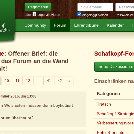
Spielername
Passwort
Registrieren
oder
Login aktivieren
Passwort ve
eingeloggt bleiben
Community
Forum
Ehrentribüne
Kalender
H
ge
: Offener Brief: die
Schafkopf-Fo
 das Forum an die Wand
neue Diskussion er
it!
Einschränken n
Weiter
10
11
12
…
41
42
»
Kategorien
vember 2016, um 13:08
Tratsch
n Weisheiten müssen denn boykottiert
Schafkopf-Strategi
Forum überhaupt?
Verbesserungsvors
Fehlerberichte