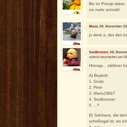
Bin im Prinzip dabei, 
nix mehr schreib!
Moos
, 08. November 2
jo denk a, des den bo
Soolbrunzer
, 08. Nove
zuletzt bearbeitet am 
Hmnaja... zählmer hal
A) Boykott:
1. Grubi
2. Pinin
3. Mario19667
4. Soolbrunzer
5. ...?
B) Solchane, die den
scheißegal ist, wo ic
1. jozi