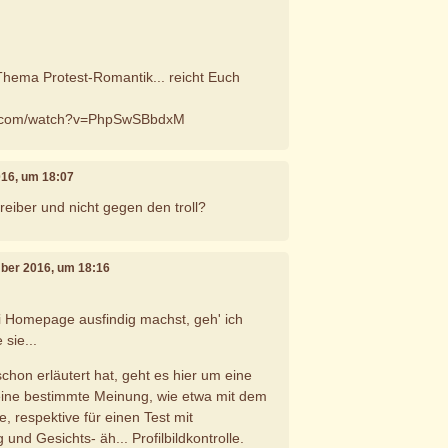
hema Protest-Romantik... reicht Euch
e.com/watch?v=PhpSwSBbdxM
016, um 18:07
eiber und nicht gegen den troll?
mber 2016, um 18:16
i Homepage ausfindig machst, geh' ich
 sie...
schon erläutert hat, geht es hier um eine
eine bestimmte Meinung, wie etwa mit dem
, respektive für einen Test mit
nd Gesichts- äh... Profilbildkontrolle.