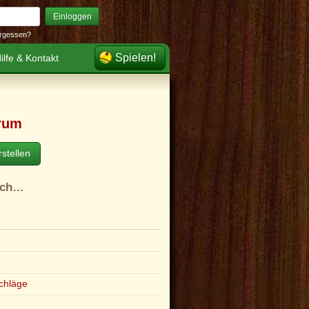
Einloggen
rgessen?
Spielen!
ilfe & Kontakt
rum
stellen
ach…
e
chläge