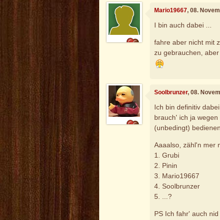
Mario19667
, 08. Novem
I bin auch dabei ...
fahre aber nicht mit
zu gebrauchen, aber 
Soolbrunzer
, 08. Nove
Ich bin definitiv da
brauch' ich ja wegen
(unbedingt) bediene
Aaaalso, zähl'n mer 
1. Grubi
2. Pinin
3. Mario19667
4. Soolbrunzer
5. ...?
PS Ich fahr' auch ni