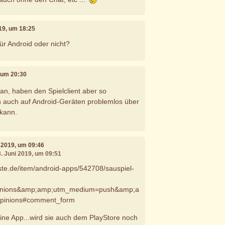
019, um 18:25
für Android oder nicht?
, um 20:30
 an, haben den Spielclient aber so
 auch auf Android-Geräten problemlos über
 kann.
i 2019, um 09:46
3. Juni 2019, um 09:51
iste.de/item/android-apps/542708/sauspiel-
inions&amp;amp;utm_medium=push&amp;a
pinions#comment_form
h eine App...wird sie auch dem PlayStore noch