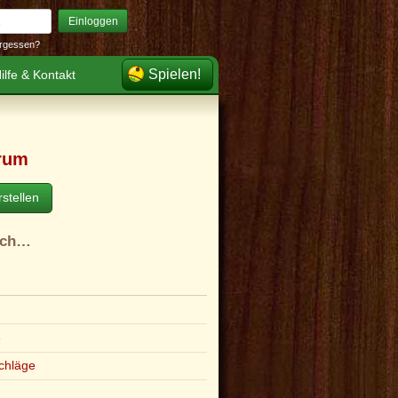
Einloggen
rgessen?
Spielen!
ilfe & Kontakt
rum
stellen
ach…
e
chläge