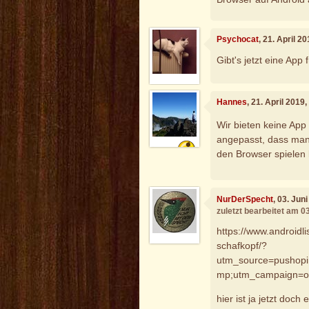
Psychocat
, 21. April 2
Gibt's jetzt eine App 
Hannes
, 21. April 2019
Wir bieten keine App
angepasst, dass man
den Browser spielen
NurDerSpecht
, 03. Jun
zuletzt bearbeitet am 0
https://www.androidl
schafkopf/?
utm_source=pushop
mp;utm_campaign=o
hier ist ja jetzt doc