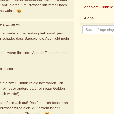
re anzubieten? Im Browser mit immer noch
Schafkopf-Turniere
das wahre :
Suche
2019, um 09:25
mer mehr an Bedeutung bekommt gewinnt,
hr schade, dass Sauspiel die App nicht mehr
hön, wenn Ihr einen App für Tablet machen
erfenster
rum
h ein zwei Gimmicks die nett wären. Ich
r ein oder andere dafür ein paar Gulden
 ich würde!)
piel" einfach auf! Das fühlt sich besser an,
 Browser zu spielen. Außerdem ist der
auch ohne den Chat, etc ...