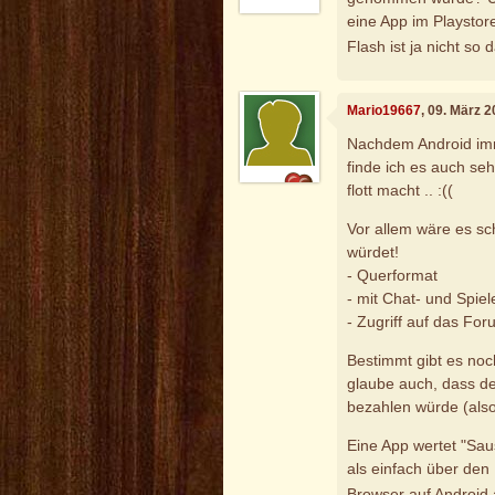
eine App im Playsto
Flash ist ja nicht so 
Mario19667
, 09. März 
Nachdem Android im
finde ich es auch se
flott macht .. :((
Vor allem wäre es sc
würdet!
- Querformat
- mit Chat- und Spiel
- Zugriff auf das Fo
Bestimmt gibt es noc
glaube auch, dass de
bezahlen würde (also
Eine App wertet "Saus
als einfach über den
Browser auf Android 