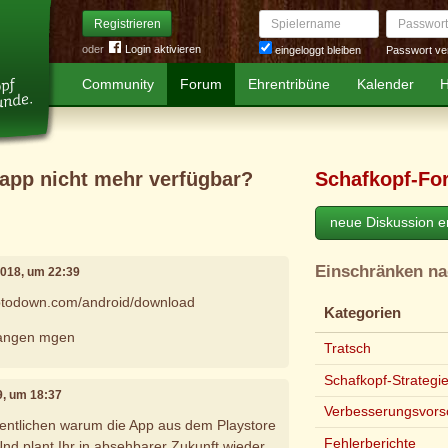
Spielername
Passwort
Registrieren
oder
Login aktivieren
Passwort ve
eingeloggt bleiben
Community
Forum
Ehrentribüne
Kalender
H
 app nicht mehr verfügbar?
Schafkopf-Fo
neue Diskussion er
Einschränken n
2018, um 22:39
.uptodown.com/android/download
Kategorien
egangen mgen
Tratsch
Schafkopf-Strategi
9, um 18:37
Verbesserungsvors
fentlichen warum die App aus dem Playstore
Fehlerberichte
 plant Ihr in absehbarer Zukunft wieder