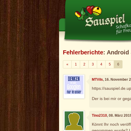
Fehlerberichte
: Android
Zurück
«
1
2
3
4
5
6
MTVils
, 16. November 
https://sauspiel.de
Der is bei mir or g
Tino2310
, 08. März 201
Könnt Ihr noch veröf
genommen wurde? Und