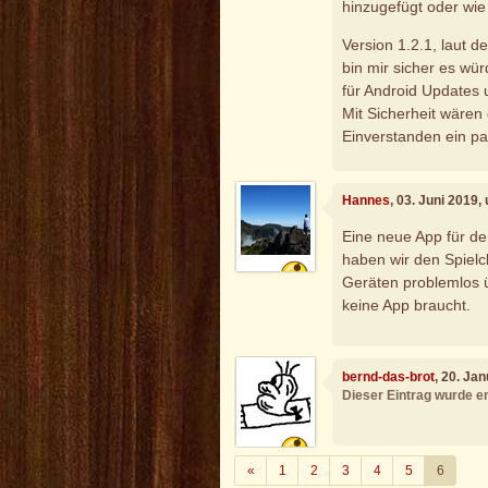
hinzugefügt oder wie
Version 1.2.1, laut 
bin mir sicher es wür
für Android Updates
Mit Sicherheit wären 
Einverstanden ein pa
Hannes
, 03. Juni 2019,
Eine neue App für den
haben wir den Spielc
Geräten problemlos 
keine App braucht.
bernd-das-brot
, 20. Ja
Dieser Eintrag wurde en
Zurück
«
1
2
3
4
5
6