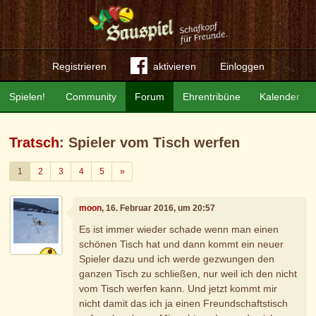
Registrieren
aktivieren
Einloggen
Spielen!
Community
Forum
Ehrentribüne
Kalender
Tratsch
: Spieler vom Tisch werfen
Weiter
1
2
3
4
5
»
moon
, 16. Februar 2016, um 20:57
Es ist immer wieder schade wenn man einen
schönen Tisch hat und dann kommt ein neuer
Spieler dazu und ich werde gezwungen den
ganzen Tisch zu schließen, nur weil ich den nicht
vom Tisch werfen kann. Und jetzt kommt mir
nicht damit das ich ja einen Freundschaftstisch