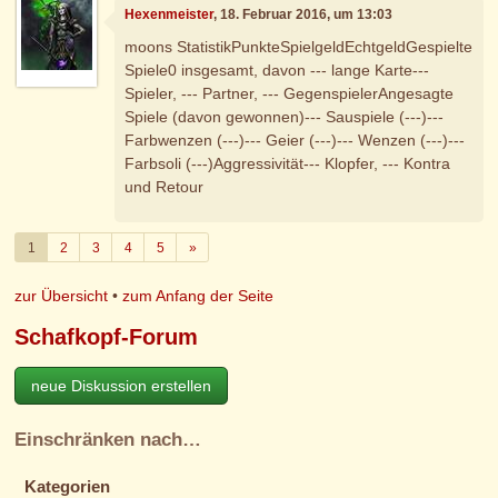
Hexenmeister
, 18. Februar 2016, um 13:03
moons StatistikPunkteSpielgeldEchtgeldGespielte
Spiele0 insgesamt, davon --- lange Karte---
Spieler, --- Partner, --- GegenspielerAngesagte
Spiele (davon gewonnen)--- Sauspiele (---)---
Farbwenzen (---)--- Geier (---)--- Wenzen (---)---
Farbsoli (---)Aggressivität--- Klopfer, --- Kontra
und Retour
Weiter
1
2
3
4
5
»
zur Übersicht
•
zum Anfang der Seite
Schafkopf-Forum
neue Diskussion erstellen
Einschränken nach…
Kategorien