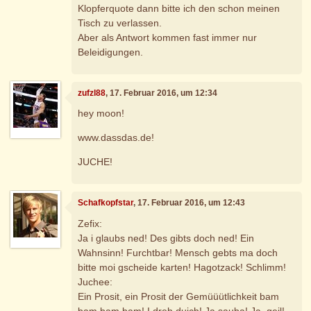
Klopferquote dann bitte ich den schon meinen
Tisch zu verlassen.
Aber als Antwort kommen fast immer nur
Beleidigungen.
zufzl88
, 17. Februar 2016, um 12:34
hey moon!
www.dassdas.de!
JUCHE!
Schafkopfstar
, 17. Februar 2016, um 12:43
Zefix:
Ja i glaubs ned! Des gibts doch ned! Ein
Wahnsinn! Furchtbar! Mensch gebts ma doch
bitte moi gscheide karten! Hagotzack! Schlimm!
Juchee:
Ein Prosit, ein Prosit der Gemüüütlichkeit bam
bam bam bam! I dreh duich! Ja sauba! Ja, geil!