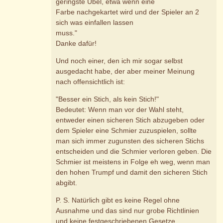
geringste Übel, etwa wenn eine
Farbe nachgekartet wird und der Spieler an 2
sich was einfallen lassen
muss."
Danke dafür!
Und noch einer, den ich mir sogar selbst
ausgedacht habe, der aber meiner Meinung
nach offensichtlich ist:
"Besser ein Stich, als kein Stich!"
Bedeutet: Wenn man vor der Wahl steht,
entweder einen sicheren Stich abzugeben oder
dem Spieler eine Schmier zuzuspielen, sollte
man sich immer zugunsten des sicheren Stichs
entscheiden und die Schmier verloren geben. Die
Schmier ist meistens in Folge eh weg, wenn man
den hohen Trumpf und damit den sicheren Stich
abgibt.
P. S. Natürlich gibt es keine Regel ohne
Ausnahme und das sind nur grobe Richtlinien
und keine festgeschriebenen Gesetze.