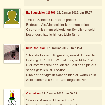
Ex-Sauspieler #16766
, 12. Januar 2016, um 15:27
"Mit de Schellen kannst'as prellen"
Bedeutet: Als Alleinspieler kann man seine
Gegner mit einem trickreichen Schellenanspiel
besonders häufig hinters Licht führen.
billie_the_clou
, 12. Januar 2016, um 23:24
"Hast du Ass und 10 gesehn, musst du von der
Farbe gehn" gilt für Wenz/Geier, nicht für Solo!
Hier kommts drauf an, ob die Fehl des Spielers
schon gefallen ist, Position ...
Eine der nervigsten Sachen hier ist, wenn beim
Solo jedesmal a neue Farb angspielt wird!
Oachekine
, 13. Januar 2016, um 00:02
"Zweiter Mann so klein er kann."