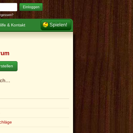
Einloggen
rgessen?
Spielen!
ilfe & Kontakt
rum
stellen
ach…
e
chläge