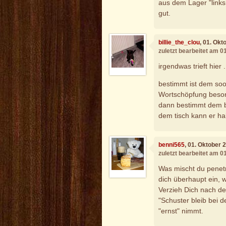
aus dem Lager "links 
gut.
billie_the_clou
, 01. Ok
zuletzt bearbeitet am 0
irgendwas trieft hier ..
bestimmt ist dem soo
Wortschöpfung besond
dann bestimmt dem bär
dem tisch kann er ha
benni565
, 01. Oktober 
zuletzt bearbeitet am 0
Was mischt du penet
dich überhaupt ein,
Verzieh Dich nach d
"Schuster bleib bei 
"ernst" nimmt.