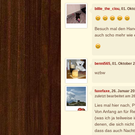
billie_the_clou
, 01. Ok
Besuch mal den Handa
auch scho mehr wie 
benni565
, 01. Oktober 
wzbw
faxefaxe
, 26. Januar 2
zuletzt bearbeitet am 2
Lies mal hier nach, 
Von Anfang an für Re
(was ich ja teilweise
denen, die sich nich
dass das auch Nachte