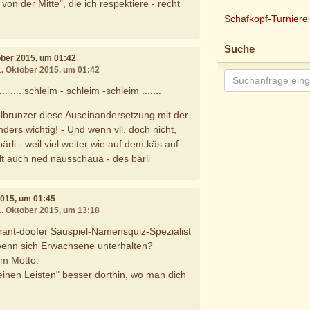
von der Mitte", die ich respektiere - recht
Schafkopf-Turniere
Suche
tober 2015, um 01:42
1. Oktober 2015, um 01:42
.. .... schleim - schleim -schleim .......
lbrunzer diese Auseinandersetzung mit der
ers wichtig! - Und wenn vll. doch nicht,
li - weil viel weiter wie auf dem käs auf
lt auch ned nausschaua - des bärli
2015, um 01:45
1. Oktober 2015, um 13:18
rant-doofer Sauspiel-Namensquiz-Spezialist
 wenn sich Erwachsene unterhalten?
em Motto:
deinen Leisten" besser dorthin, wo man dich