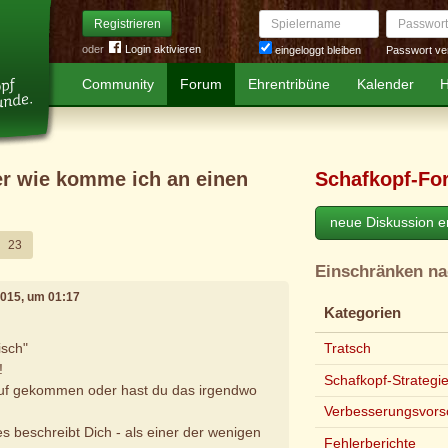
Spielername
Passwort
Registrieren
oder
Login aktivieren
Passwort ve
eingeloggt bleiben
Community
Forum
Ehrentribüne
Kalender
H
er wie komme ich an einen
Schafkopf-Fo
neue Diskussion er
23
Einschränken n
2015, um 01:17
Kategorien
tisch"
Tratsch
!
Schafkopf-Strategi
rauf gekommen oder hast du das irgendwo
Verbesserungsvors
es beschreibt Dich - als einer der wenigen
Fehlerberichte