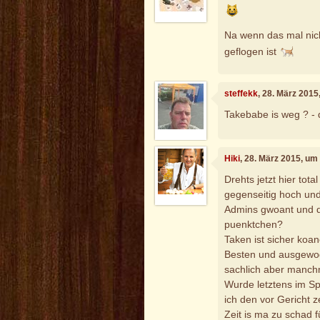
Na wenn das mal nich
geflogen ist
steffekk
, 28. März 2015
Takebabe is weg ? - 
Hiki
, 28. März 2015, um
Drehts jetzt hier tot
gegenseitig hoch un
Admins gwoant und di
puenktchen?
Taken ist sicher koan
Besten und ausgewog
sachlich aber manchm
Wurde letztens im Spi
ich den vor Gericht 
Zeit is ma zu schad f