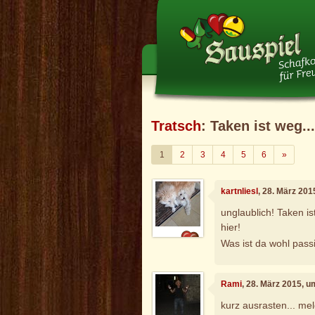
Tratsch
: Taken ist weg...
Weiter
1
2
3
4
5
6
»
kartnliesl
, 28. März 201
unglaublich! Taken ist
hier!
Was ist da wohl pass
Rami
, 28. März 2015, u
kurz ausrasten... m