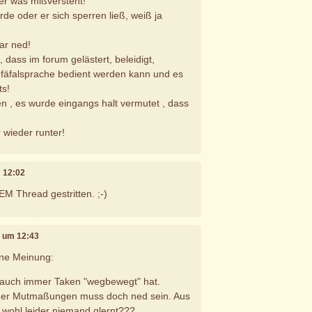
er was mißversteht!
de oder er sich sperren ließ, weiß ja
ar ned!
, dass im forum gelästert, beleidigt,
r fäfalsprache bedient werden kann und es
ts!
en , es wurde eingangs halt vermutet , dass
 wieder runter!
m 12:02
EM Thread gestritten. ;-)
, um 12:43
ine Meinung:
 auch immer Taken "wegbewegt" hat.
, der Mutmaßungen muss doch ned sein. Aus
 wohl leider niemand glernt???