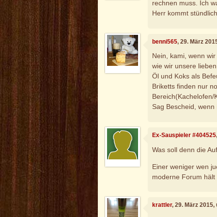
rechnen muss. Ich wa
Herr kommt stündlich
benni565
, 29. März 201
Nein, kami, wenn wir 
wie wir unsere lieben
Öl und Koks als Bef
Briketts finden nur n
Bereich(Kachelofen
Sag Bescheid, wenn i
Ex-Sauspieler #404525
Was soll denn die A
Einer weniger wen ju
moderne Forum hält 
krattler
, 29. März 2015,