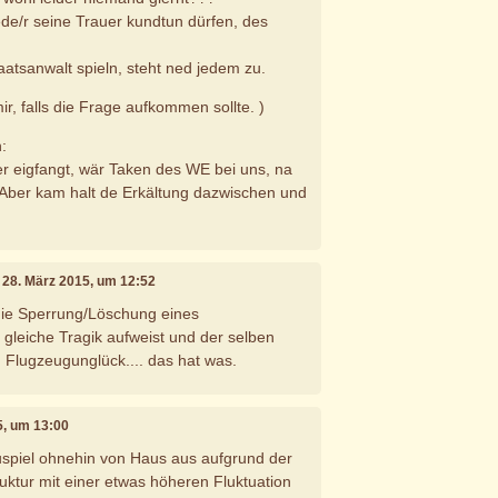
ede/r seine Trauer kundtun dürfen, des
aatsanwalt spieln, steht ned jedem zu.
ir, falls die Frage aufkommen sollte. )
n:
ber eigfangt, wär Taken des WE bei uns, na
. Aber kam halt de Erkältung dazwischen und
, 28. März 2015, um 12:52
die Sperrung/Löschung eines
 gleiche Tragik aufweist und der selben
n Flugzeugunglück.... das hat was.
5, um 13:00
piel ohnehin von Haus aus aufgrund der
ruktur mit einer etwas höheren Fluktuation