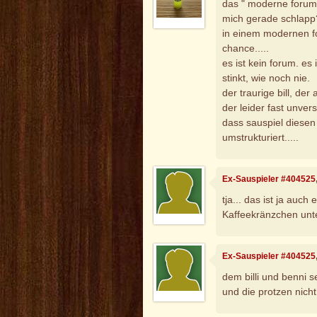
das " moderne forum"
mich gerade schlapp
in einem modernen fo
chance.....
es ist kein forum. es 
stinkt, wie noch nie.
der traurige bill, de
der leider fast unve
dass sauspiel diesen
umstrukturiert.....
Ex-Sauspieler #404525
tja... das ist ja auch
Kaffeekränzchen unter
Ex-Sauspieler #404525
dem billi und benni 
und die protzen nicht