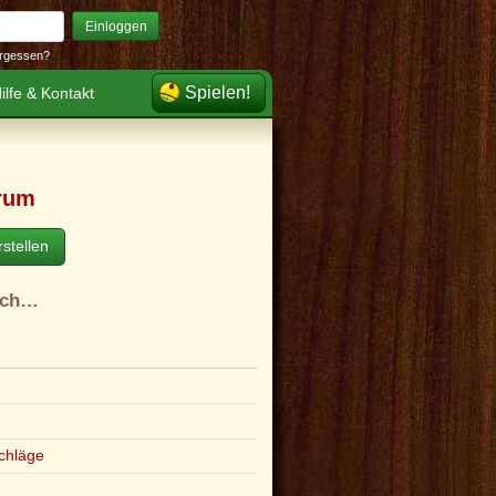
Einloggen
rgessen?
Spielen!
ilfe & Kontakt
rum
stellen
ach…
e
chläge