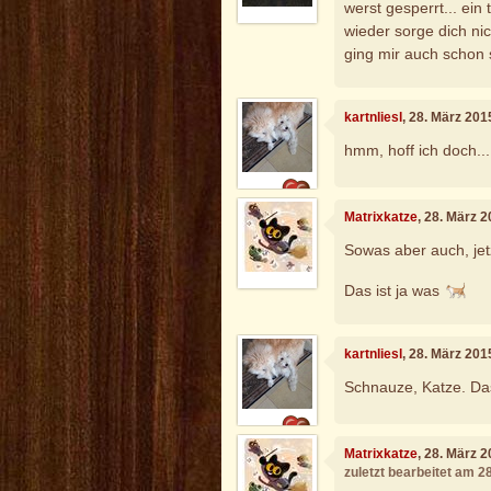
werst gesperrt... ein 
wieder sorge dich nicht
ging mir auch schon 
kartnliesl
, 28. März 201
hmm, hoff ich doch...
Matrixkatze
, 28. März 
Sowas aber auch, jetz
Das ist ja was
kartnliesl
, 28. März 201
Schnauze, Katze. Das 
Matrixkatze
, 28. März 
zuletzt bearbeitet am 2