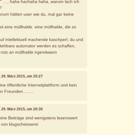
 ..... haha hachaha haha, warum lach ich
?
rum hätten user wie du, mal gar keine
ist eine müllhalde. eine müllhalde, die so
r auf intellektuell machende kaschperl, du und
rstehbare automator werden es schaffen,
 rotz an müllhalde irgendwann
, 29. März 2015, um 20:27
 eine öffentliche Internetplattform und kein
 Freunden.........
, 29. März 2015, um 20:30
seine Beiträge sind wenigstens lesenswert
 von klugscheisserei