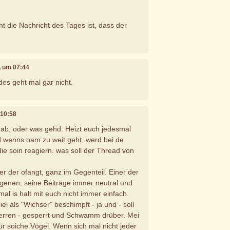
t die Nachricht des Tages ist, dass der
, um 07:44
des geht mal gar nicht.
 10:58
al ab, oder was gehd. Heizt euch jedesmal
d wenns oam zu weit geht, werd bei de
e soin reagiern. was soll der Thread von
er der ofangt, ganz im Gegenteil. Einer der
enen, seine Beiträge immer neutral und
al is halt mit euch nicht immer einfach.
el als "Wichser" beschimpft - ja und - soll
zerren - gesperrt und Schwamm drüber. Mei
ür soiche Vögel. Wenn sich mal nicht jeder