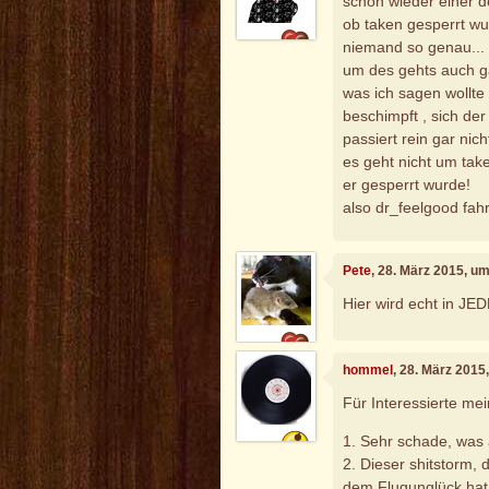
schon wieder einer d
ob taken gesperrt wur
niemand so genau...
um des gehts auch g
was ich sagen wollte 
beschimpft , sich de
passiert rein gar nich
es geht nicht um tak
er gesperrt wurde!
also dr_feelgood fahr
Pete
, 28. März 2015, u
Hier wird echt in JED
hommel
, 28. März 2015
Für Interessierte me
1. Sehr schade, was
2. Dieser shitstorm
dem Flugunglück hat