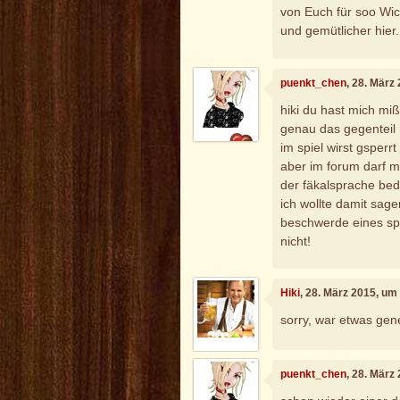
von Euch für soo Wic
und gemütlicher hier.
puenkt_chen
, 28. März
hiki du hast mich miß
genau das gegenteil m
im spiel wirst gsperr
aber im forum darf m
der fäkalsprache bed
ich wollte damit sage
beschwerde eines spi
nicht!
Hiki
, 28. März 2015, um
sorry, war etwas gen
puenkt_chen
, 28. März