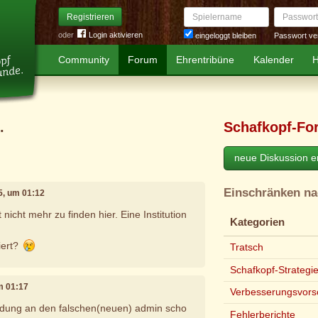
Spielername
Passwort
Registrieren
oder
Login aktivieren
Passwort ve
eingeloggt bleiben
Community
Forum
Ehrentribüne
Kalender
H
.
Schafkopf-Fo
neue Diskussion er
Einschränken n
5, um 01:12
 nicht mehr zu finden hier. Eine Institution
Kategorien
iert?
Tratsch
Schafkopf-Strategi
m 01:17
Verbesserungsvors
eldung an den falschen(neuen) admin scho
Fehlerberichte