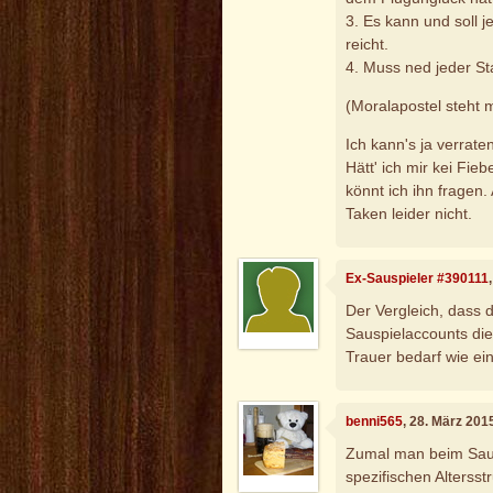
3. Es kann und soll j
reicht.
4. Muss ned jeder St
(Moralapostel steht m
Ich kann's ja verrate
Hätt' ich mir kei Fie
könnt ich ihn fragen
Taken leider nicht.
Ex-Sauspieler #390111
Der Vergleich, dass 
Sauspielaccounts die
Trauer bedarf wie ei
benni565
, 28. März 201
Zumal man beim Saus
spezifischen Altersst