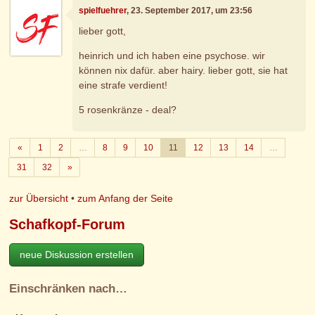
spielfuehrer
, 23. September 2017, um 23:56
lieber gott,
heinrich und ich haben eine psychose. wir
können nix dafür. aber hairy. lieber gott, sie hat
eine strafe verdient!
5 rosenkränze - deal?
Zurück
«
1
2
…
8
9
10
11
12
13
14
…
Weiter
31
32
»
zur Übersicht
•
zum Anfang der Seite
Schafkopf-Forum
neue Diskussion erstellen
Einschränken nach…