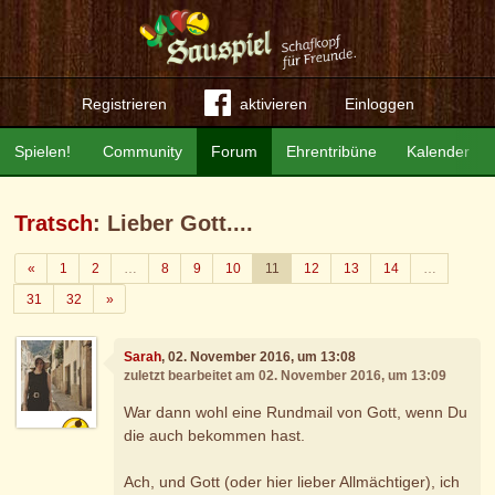
Registrieren
aktivieren
Einloggen
Spielen!
Community
Forum
Ehrentribüne
Kalender
Tratsch
: Lieber Gott....
Zurück
«
1
2
…
8
9
10
11
12
13
14
…
Weiter
31
32
»
Sarah
, 02. November 2016, um 13:08
zuletzt bearbeitet am 02. November 2016, um 13:09
War dann wohl eine Rundmail von Gott, wenn Du
die auch bekommen hast.
Ach, und Gott (oder hier lieber Allmächtiger), ich