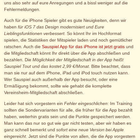
uns also sehr auf eure Anregungen und a bissl weniger auf die
Fehlermeldungen.
Auch für die iPhone Spieler gibt es gute Neuigkeiten, denn wir
haben
für iOS 7 das Design modernisiert und Eure
Lieblingsfunktionen verbessert.
So könnt Ihr im Hochformat
spielen, die Statistiken der Mitspieler laden und noch gemütlicher
ratschen. Auch die
Sauspiel App für das iPhone ist jetzt gratis
und
die Mitgliedschaft könnt Ihr direkt über die App abschließen und
bezahlen. Die
Möglichkeit der Mitgliedschaft in der App heißt
Sauspiel Tout und das kostet 2,99 €/Monat
. Bitte beachtet, dass
man sie nur auf dem iPhone, iPad und iPod touch nutzen kann.
Wer Sauspiel auch außerhalb der App besucht, oder eine
Ermäßigung bekommt, sollte wie gehabt die komplette
Vereinsheim-Mitgliedschaft abschließen.
Leider hat sich vorgestern ein
Fehler eingeschlichen
: Im Training
sollten die Sondervarianten für alle, die früher für die App bezahlt
haben, weiterhin gratis sein und die Punkte gespeichert werden.
Man kann das nur so gut wie gar nicht testen, aber wir haben es
ganz schnell bemerkt und
sofort eine neue Version bei Apple
eingereicht
. Jetzt sind die Punkte von allen, die die App vorgestern