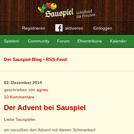
Registrieren
aktivieren
Einloggen
Spielen!
Community
Forum
Ehrentribüne
Kalender
Der Sauspiel-Blog
•
RSS-Feed
02. Dezember 2014
geschrieben von
agnes
10 Kommentare
Der Advent bei Sauspiel
Liebe Sauspieler,
wir versüßen den Advent mit diesen Schmankerl: