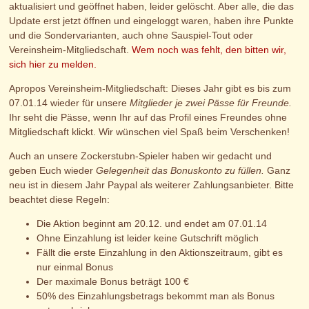
aktualisiert und geöffnet haben, leider gelöscht. Aber alle, die das
Update erst jetzt öffnen und eingeloggt waren, haben ihre Punkte
und die Sondervarianten, auch ohne Sauspiel-Tout oder
Vereinsheim-Mitgliedschaft.
Wem noch was fehlt, den bitten wir,
sich hier zu melden.
Apropos Vereinsheim-Mitgliedschaft: Dieses Jahr gibt es bis zum
07.01.14 wieder für unsere
Mitglieder je zwei Pässe für Freunde.
Ihr seht die Pässe, wenn Ihr auf das Profil eines Freundes ohne
Mitgliedschaft klickt. Wir wünschen viel Spaß beim Verschenken!
Auch an unsere Zockerstubn-Spieler haben wir gedacht und
geben Euch wieder
Gelegenheit das Bonuskonto zu füllen.
Ganz
neu ist in diesem Jahr Paypal als weiterer Zahlungsanbieter. Bitte
beachtet diese Regeln:
Die Aktion beginnt am 20.12. und endet am 07.01.14
Ohne Einzahlung ist leider keine Gutschrift möglich
Fällt die erste Einzahlung in den Aktionszeitraum, gibt es
nur einmal Bonus
Der maximale Bonus beträgt 100 €
50% des Einzahlungsbetrags bekommt man als Bonus