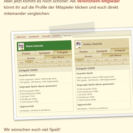
Aber jetzt kommt es noch schöner: Als
Vereinsheim-Mitglieder
könnt ihr auf die Profile der Mitspieler klicken und euch direkt
miteinander vergleichen:
Wir wünschen euch viel Spaß!