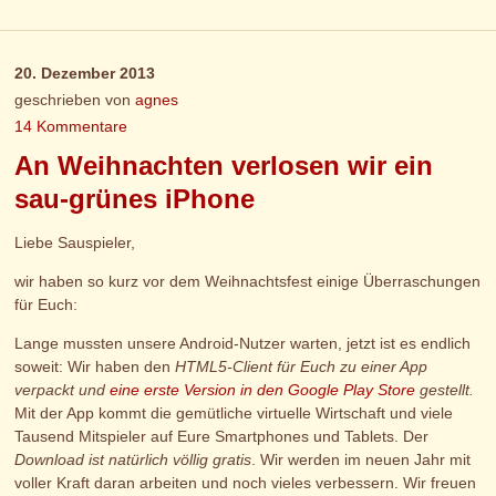
20. Dezember 2013
geschrieben von
agnes
14 Kommentare
An Weihnachten verlosen wir ein
sau-grünes iPhone
Liebe Sauspieler,
wir haben so kurz vor dem Weihnachtsfest einige Überraschungen
für Euch:
Lange mussten unsere Android-Nutzer warten, jetzt ist es endlich
soweit: Wir haben den
HTML5-Client für Euch zu einer App
verpackt und
eine erste Version in den Google Play Store
gestellt.
Mit der App kommt die gemütliche virtuelle Wirtschaft und viele
Tausend Mitspieler auf Eure Smartphones und Tablets. Der
Download ist natürlich völlig gratis
. Wir werden im neuen Jahr mit
voller Kraft daran arbeiten und noch vieles verbessern. Wir freuen