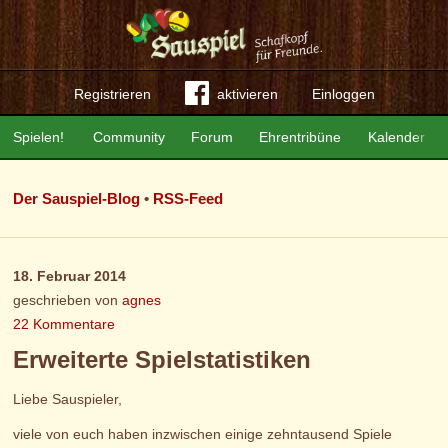
Registrieren
aktivieren
Einloggen
Spielen!
Community
Forum
Ehrentribüne
Kalender
Der Sauspiel-Blog
•
RSS-Feed
18. Februar 2014
geschrieben von
agnes
22 Kommentare
Erweiterte Spielstatistiken
Liebe Sauspieler,
viele von euch haben inzwischen einige zehntausend Spiele