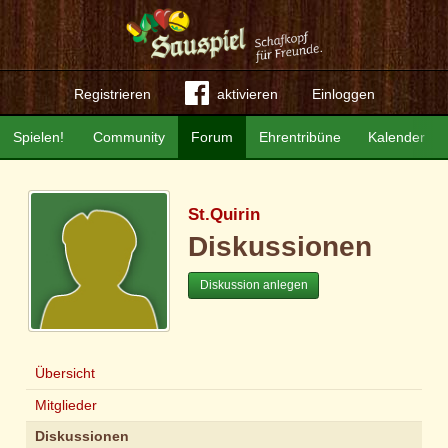
Registrieren
aktivieren
Einloggen
Spielen!
Community
Forum
Ehrentribüne
Kalender
St.Quirin
Diskussionen
Diskussion anlegen
Übersicht
Mitglieder
Diskussionen