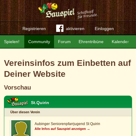
Registrieren
aktivieren
Einloggen
Spielen!
Community
Forum
Ehrentribüne
Kalender
Vereinsinfos zum Einbetten auf
Deiner Website
Vorschau
St.Quirin
Über diesen Verein
Aubinger Seniorenpfarrjugend St Quirin
Alle Infos auf Sauspiel anzeigen →