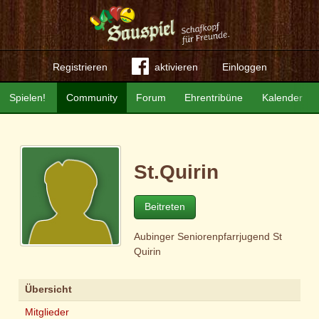
Registrieren
aktivieren
Einloggen
Spielen!
Community
Forum
Ehrentribüne
Kalender
St.Quirin
Beitreten
Aubinger Seniorenpfarrjugend St
Quirin
Übersicht
Mitglieder