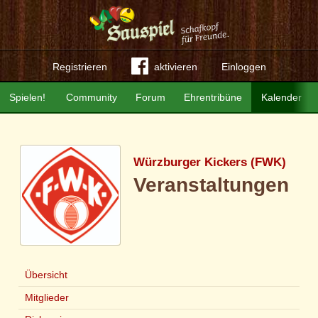
Registrieren
aktivieren
Einloggen
Spielen!
Community
Forum
Ehrentribüne
Kalender
Würzburger Kickers (FWK)
Veranstaltungen
Übersicht
Mitglieder