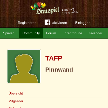
Registrieren
aktivieren
Einloggen
Spielen!
Community
Forum
Ehrentribüne
Kalender
TAFP
Pinnwand
Übersicht
Mitglieder