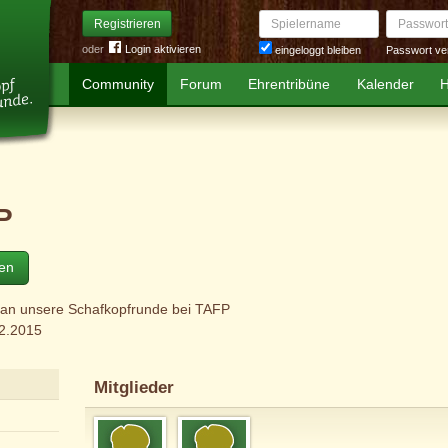
Spielername
Passwort
Registrieren
oder
Login aktivieren
Passwort ve
eingeloggt bleiben
Community
Forum
Ehrentribüne
Kalender
H
P
ten
 an unsere Schafkopfrunde bei TAFP
12.2015
Mitglieder