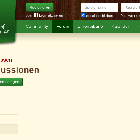
Spielername
Passwort
Registrieren
oder
Login aktivieren
Passwort ve
eingeloggt bleiben
Community
Forum
Ehrentribüne
Kalender
H
ssen
kussionen
ion anlegen