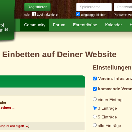
Spielername
Passwort
Registrieren
oder
Login aktivieren
Passwort ve
eingeloggt bleiben
Community
Forum
Ehrentribüne
Kalender
H
 Einbetten auf Deiner Website
Einstellungen
Vereins-Infos an
kommende Veran
einen Eintrag
Kulm
anzeigen →
3 Einträge
5 Einträge
alle Einträge
auspiel anzeigen →
)