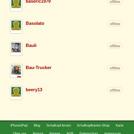
baseric1979
offline
Basolato
offline
Bauli
offline
Bau-Trucker
offline
beery13
offline
iPhone/iPad
Blog
Schafkopf lernen
Schafkopfkarten-Shop
Karte
Über uns
Presse
Partner
AGB
Datenschutz
Impressum