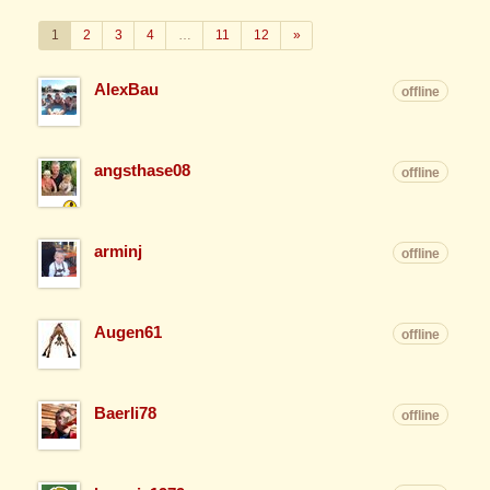
Weiter
1
2
3
4
…
11
12
»
AlexBau
offline
angsthase08
offline
arminj
offline
Augen61
offline
Baerli78
offline