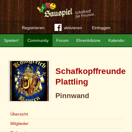
Registrieren
aktivieren
Einloggen
Spielen!
Community
Forum
Ehrentribüne
Kalender
Schafkopffreunde
Plattling
Pinnwand
Übersicht
Mitglieder