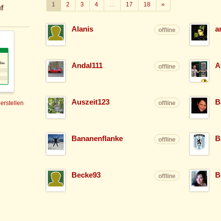
Weiter
1
2
3
4
…
17
18
»
f
Alanis
a
offline
Andal111
A
offline
Auszeit123
B
 erstellen
offline
Bananenflanke
B
offline
Becke93
B
offline