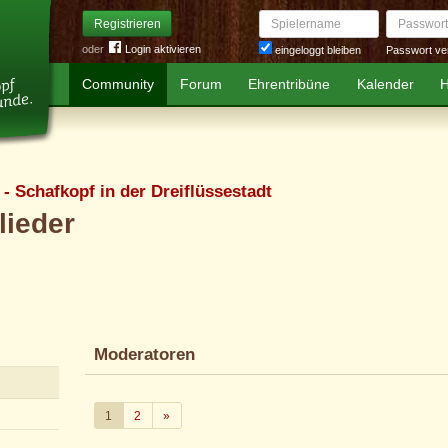
Spielername
Passwort
Registrieren
oder
Login aktivieren
Passwort ve
eingeloggt bleiben
Community
Forum
Ehrentribüne
Kalender
H
- Schafkopf in der Dreiflüssestadt
lieder
Moderatoren
Weiter
1
2
»