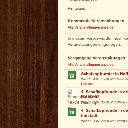
Pinnwand
Kommende Veranstaltungen
Alle Veranstaltungen anzeigen
In diesem Verein wurden noch ke
Veranstaltungen eingetragen.
Vergangene Veranstaltungen
Alle Veranstaltungen anzeigen
Schafkopfturnier in Hof
Wann?
04.03. 15:00
Wo?
Gastha
Reischer
4. Schafkopfrunde in de
Innstadt
Wann?
22.07. 20:00
Wo?
Wahn's 
4. Schafkopfrunde in de
Innstadt
Wann?
01.07. 20:00
Wo?
Wahn's 