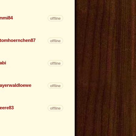
mmi84
offline
tomhoernchen87
offline
abi
offline
ayerwaldloewe
offline
eere83
offline