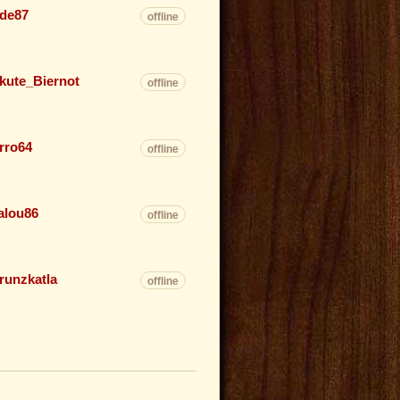
de87
offline
kute_Biernot
offline
rro64
offline
alou86
offline
runzkatla
offline