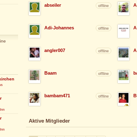
abseiler
A
offline
Adi-Johannes
A
offline
ine
angler007
A
offline
Baam
b
offline
kirchen
us
bambam471
B
offline
r
Inn
r
Aktive Mitglieder
Inn