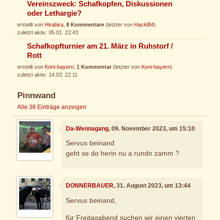
Vereinszweck: Schafkopfen, Diskussionen
oder Lethargie?
erstellt von
Hirabira
,
8 Kommentare
(letzter von
Hackl84
)
zuletzt aktiv: 05.01. 22:43
Schafkopfturnier am 21. März in Ruhstorf /
Rott
erstellt von
Koni-bayern
,
1 Kommentar
(letzter von
Koni-bayern
)
zuletzt aktiv: 14.03. 22:11
Pinnwand
Alle 38 Einträge anzeigen
Da-Wennagang
, 09. November 2023, um 15:10
Servus beinand
geht se do herin nu a rundn zamm ?
DONNERBAUER
, 31. August 2023, um 13:44
Servus beinand,
für Freitagabend suchen wir einen vierten