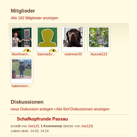
Mitglieder
Alle 182 Mitglieder anzeigen
Atomhoernchen87
SanreisEvenu
swimmer03
Auszeit123
habimmernix2
Diskussionen
neue Diskussion anlegen
•
Alle fünf Diskussionen anzeigen
Schafkopfrunde Passau
erstellt von
Joe123
,
1 Kommentar
(letzter von
Joe123
)
zuletzt aktiv: 14.03. 14:24