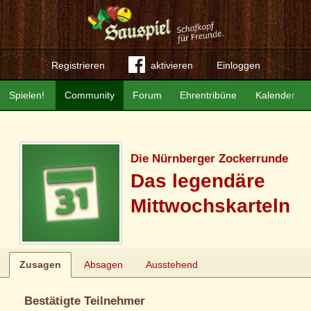
Registrieren
aktivieren
Einloggen
Spielen!
Community
Forum
Ehrentribüne
Kalender
Die Nürnberger Zockerrunde
Das legendäre
Mittwochskarteln
Zusagen
Absagen
Ausstehend
Bestätigte Teilnehmer