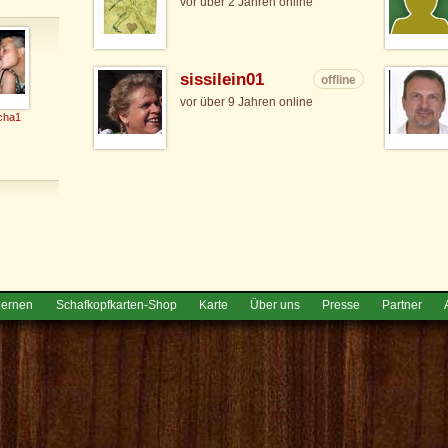
vor über 2 Jahren online
sissilein01
offline
vor über 9 Jahren online
cha1
lernen
Schafkopfkarten-Shop
Karte
Über uns
Presse
Partner