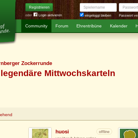
Spielername
Passwort
Registrieren
oder
Login aktivieren
Passwort ve
eingeloggt bleiben
Community
Forum
Ehrentribüne
Kalender
H
rnberger Zockerrunde
legendäre Mittwochskarteln
tehend
huosi
offline