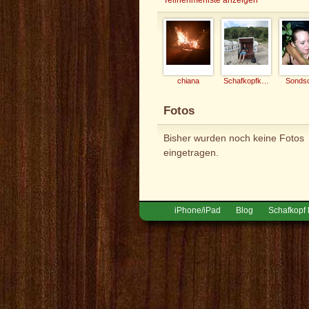
chiana
Schafkopfkaiser
Sonds
Fotos
Bisher wurden noch keine Fotos
eingetragen.
iPhone/iPad
Blog
Schafkopf 