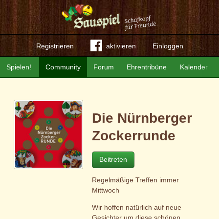
Registrieren
aktivieren
Einloggen
Spielen!
Community
Forum
Ehrentribüne
Kalender
Die Nürnberger
Zockerrunde
Beitreten
Regelmäßige Treffen immer
Mittwoch
Wir hoffen natürlich auf neue
Gesichter um diese schönen