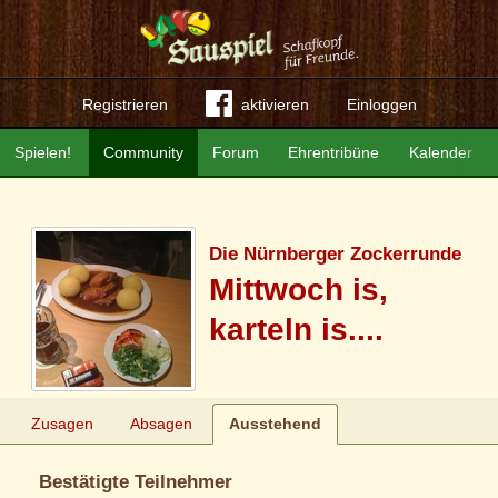
Registrieren
aktivieren
Einloggen
Spielen!
Community
Forum
Ehrentribüne
Kalender
Die Nürnberger Zockerrunde
Mittwoch is,
karteln is....
Zusagen
Absagen
Ausstehend
Bestätigte Teilnehmer