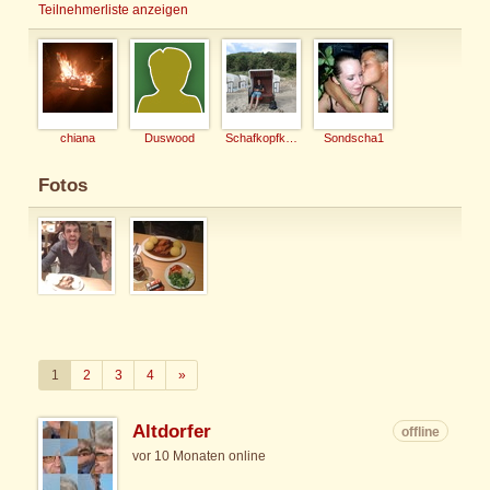
Teilnehmerliste anzeigen
chiana
Duswood
Schafkopfkaiser
Sondscha1
Fotos
Weiter
1
2
3
4
»
Altdorfer
offline
vor 10 Monaten online