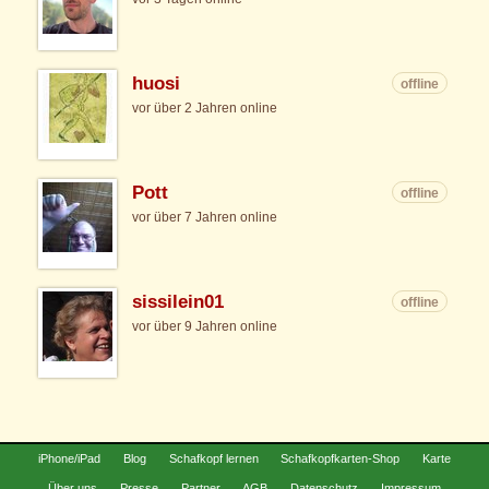
huosi
offline
vor über 2 Jahren online
Pott
offline
vor über 7 Jahren online
sissilein01
offline
vor über 9 Jahren online
iPhone/iPad
Blog
Schafkopf lernen
Schafkopfkarten-Shop
Karte
Über uns
Presse
Partner
AGB
Datenschutz
Impressum