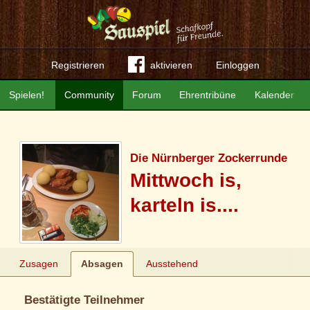
Registrieren
aktivieren
Einloggen
Spielen!
Community
Forum
Ehrentribüne
Kalender
Die Nürnberger Zockerrunde
Mittwoch is,
karteln is....
Zusagen
Absagen
Ausstehend
Bestätigte Teilnehmer