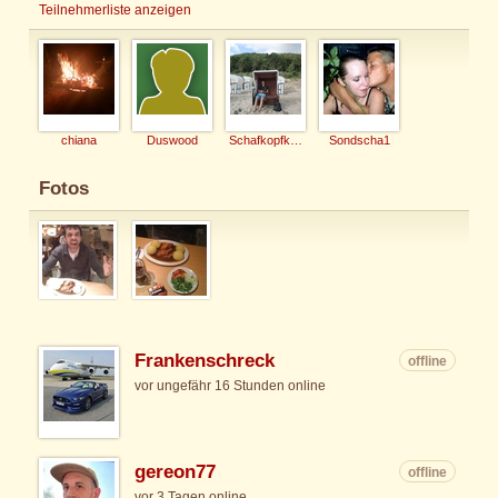
Teilnehmerliste anzeigen
chiana
Duswood
Schafkopfkaiser
Sondscha1
Fotos
Frankenschreck
offline
vor ungefähr 16 Stunden online
gereon77
offline
vor 3 Tagen online