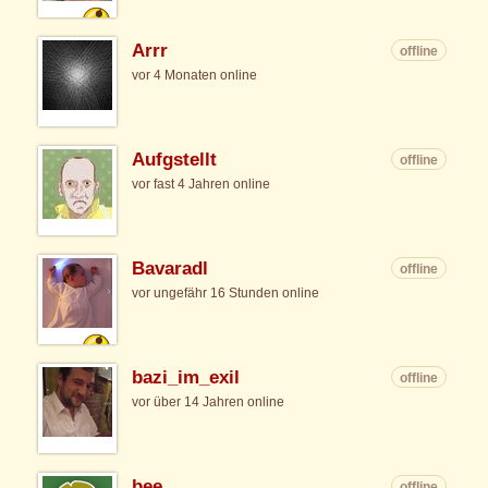
Arrr
offline
vor 4 Monaten online
Aufgstellt
offline
vor fast 4 Jahren online
Bavaradl
offline
vor ungefähr 16 Stunden online
bazi_im_exil
offline
vor über 14 Jahren online
bee
offline