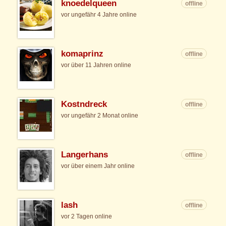
knoedelqueen
offline
vor ungefähr 4 Jahre online
komaprinz
offline
vor über 11 Jahren online
Kostndreck
offline
vor ungefähr 2 Monat online
Langerhans
offline
vor über einem Jahr online
lash
offline
vor 2 Tagen online