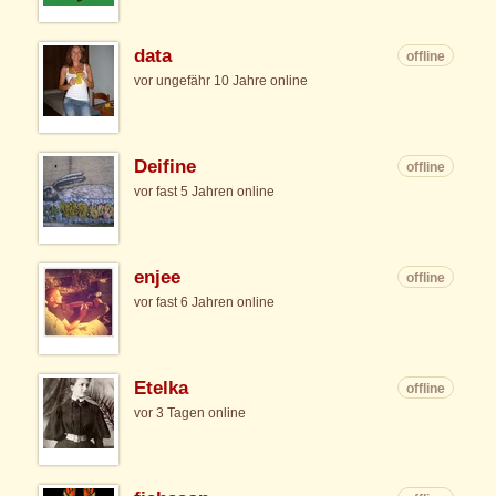
data
offline
vor ungefähr 10 Jahre online
Deifine
offline
vor fast 5 Jahren online
enjee
offline
vor fast 6 Jahren online
Etelka
offline
vor 3 Tagen online