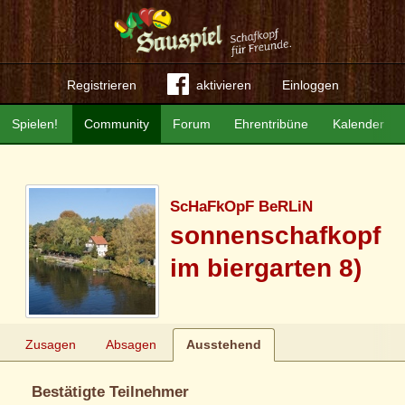
Registrieren
aktivieren
Einloggen
Spielen!
Community
Forum
Ehrentribüne
Kalender
ScHaFkOpF BeRLiN
sonnenschafkopf
im biergarten 8)
Zusagen
Absagen
Ausstehend
Bestätigte Teilnehmer