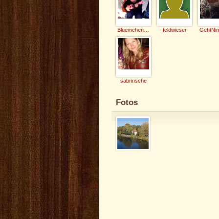
Bluemchen-Caro
feldwieser
sabrinsche
Fotos