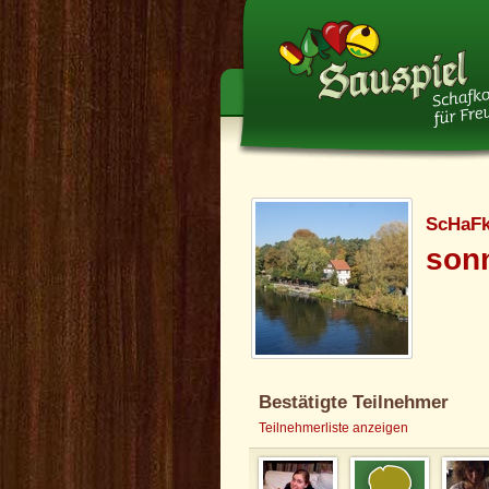
ScHaF
sonn
Bestätigte Teilnehmer
Teilnehmerliste anzeigen