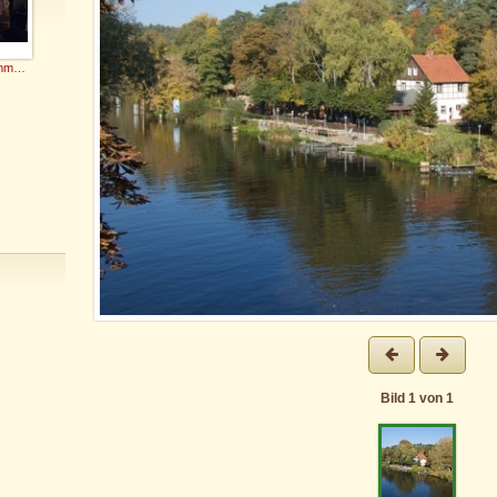
GehtNimmaGenau
Bild
1
von
1