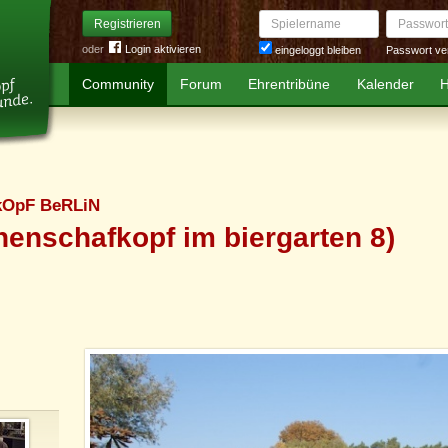
Spielername
Passwort
Registrieren
oder
Login aktivieren
Passwort ve
eingeloggt bleiben
Community
Forum
Ehrentribüne
Kalender
H
kOpF BeRLiN
enschafkopf im biergarten 8)