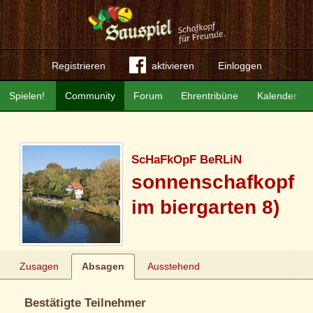
Registrieren
aktivieren
Einloggen
Spielen!
Community
Forum
Ehrentribüne
Kalender
ScHaFkOpF BeRLiN
sonnenschafkopf
im biergarten 8)
Zusagen
Absagen
Ausstehend
Bestätigte Teilnehmer