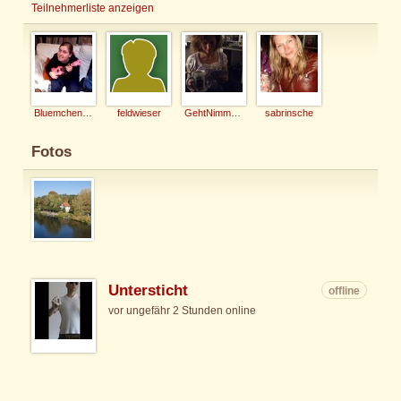
Teilnehmerliste anzeigen
Bluemchen-Caro
feldwieser
GehtNimmaGenau
sabrinsche
Fotos
Untersticht
offline
vor ungefähr 2 Stunden online