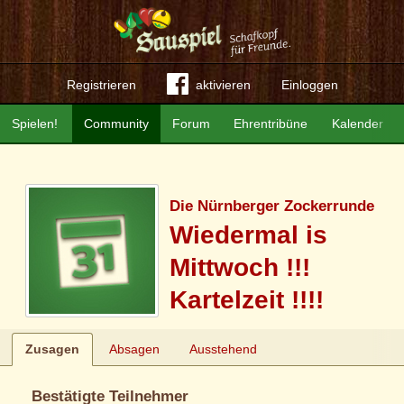
Registrieren
aktivieren
Einloggen
Spielen!
Community
Forum
Ehrentribüne
Kalender
Die Nürnberger Zockerrunde
Wiedermal is
Mittwoch !!!
Kartelzeit !!!!
Zusagen
Absagen
Ausstehend
Bestätigte Teilnehmer