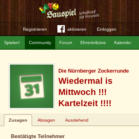
Registrieren
aktivieren
Einloggen
Spielen!
Community
Forum
Ehrentribüne
Kalender
Die Nürnberger Zockerrunde
Wiedermal is
Mittwoch !!!
Kartelzeit !!!!
Zusagen
Absagen
Ausstehend
Bestätigte Teilnehmer