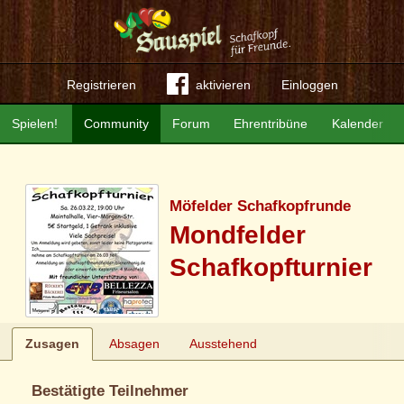
Registrieren
aktivieren
Einloggen
Spielen!
Community
Forum
Ehrentribüne
Kalender
Möfelder Schafkopfrunde
Mondfelder
Schafkopfturnier
Zusagen
Absagen
Ausstehend
Bestätigte Teilnehmer