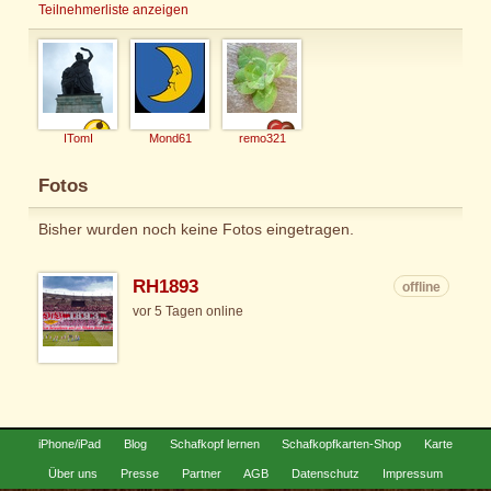
Teilnehmerliste anzeigen
ITomI
Mond61
remo321
Fotos
Bisher wurden noch keine Fotos eingetragen.
RH1893
offline
vor 5 Tagen online
iPhone/iPad
Blog
Schafkopf lernen
Schafkopfkarten-Shop
Karte
Über uns
Presse
Partner
AGB
Datenschutz
Impressum