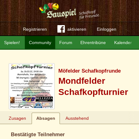
Registrieren
aktivieren
Einloggen
Spielen!
Community
Forum
Ehrentribüne
Kalender
Möfelder Schafkopfrunde
Mondfelder
Schafkopfturnier
Zusagen
Absagen
Ausstehend
Bestätigte Teilnehmer