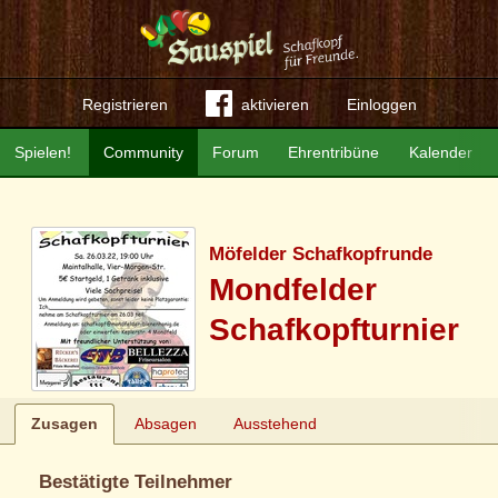
Registrieren
aktivieren
Einloggen
Spielen!
Community
Forum
Ehrentribüne
Kalender
Möfelder Schafkopfrunde
Mondfelder
Schafkopfturnier
Zusagen
Absagen
Ausstehend
Bestätigte Teilnehmer