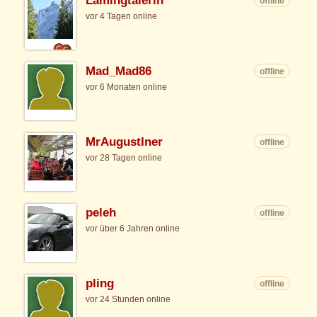
Lamingtalerin
offline
vor 4 Tagen online
Mad_Mad86
offline
vor 6 Monaten online
MrAugustIner
offline
vor 28 Tagen online
peleh
offline
vor über 6 Jahren online
pling
offline
vor 24 Stunden online