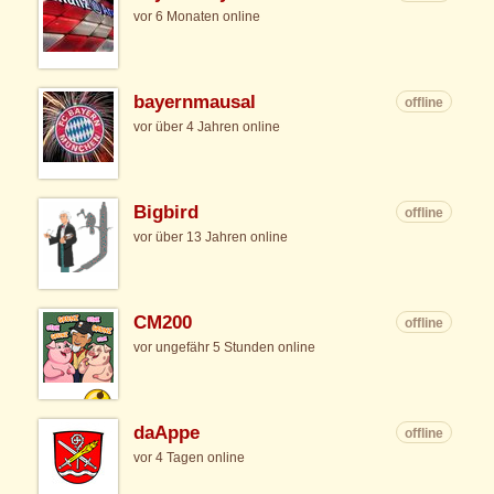
vor 6 Monaten online
bayernmausal
offline
vor über 4 Jahren online
Bigbird
offline
vor über 13 Jahren online
CM200
offline
vor ungefähr 5 Stunden online
daAppe
offline
vor 4 Tagen online