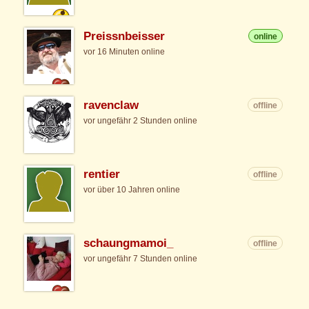
Preissnbeisser
online
vor 16 Minuten online
ravenclaw
offline
vor ungefähr 2 Stunden online
rentier
offline
vor über 10 Jahren online
schaungmamoi_
offline
vor ungefähr 7 Stunden online