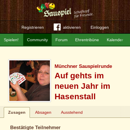
Registrieren
aktivieren
Einloggen
Spielen!
Community
Forum
Ehrentribüne
Kalender
Münchner Sauspielrunde
Auf gehts im
neuen Jahr im
Hasenstall
Zusagen
Absagen
Ausstehend
Bestätigte Teilnehmer