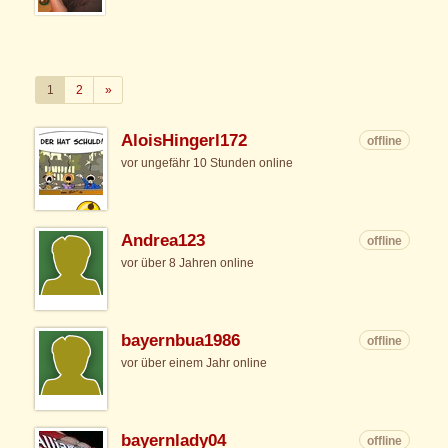
Weiter
1
2
»
AloisHingerl172
offline
vor ungefähr 10 Stunden online
Andrea123
offline
vor über 8 Jahren online
bayernbua1986
offline
vor über einem Jahr online
bayernlady04
offline