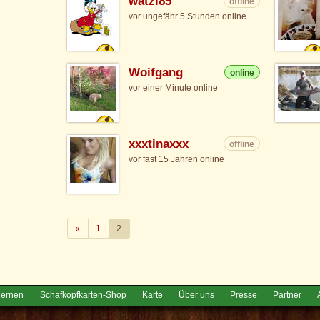
watzi85
offline
vor ungefähr 5 Stunden online
Woifgang
online
vor einer Minute online
xxxtinaxxx
offline
vor fast 15 Jahren online
Zurück
«
1
2
lernen
Schafkopfkarten-Shop
Karte
Über uns
Presse
Partner