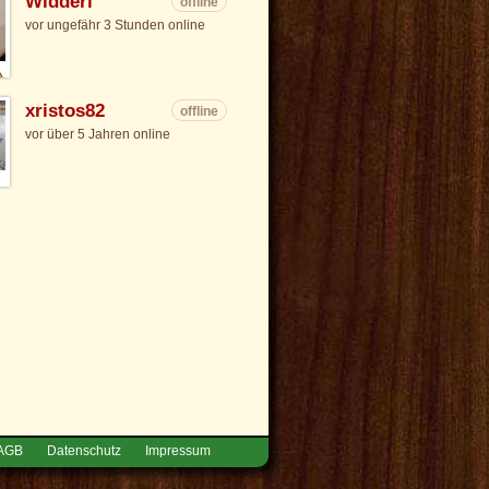
Widderl
offline
vor ungefähr 3 Stunden online
xristos82
offline
vor über 5 Jahren online
AGB
Datenschutz
Impressum