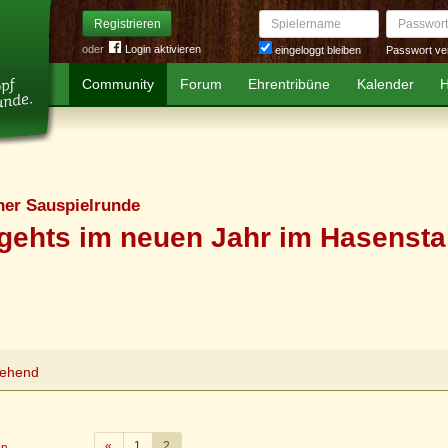
Spielername
Passwort
Registrieren
oder
Login aktivieren
Passwort ve
eingeloggt bleiben
Community
Forum
Ehrentribüne
Kalender
H
er Sauspielrunde
gehts im neuen Jahr im Hasensta
tehend
Zurück
«
1
2
en