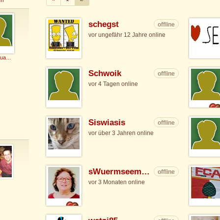
schegst
offline
vor ungefähr 12 Jahre online
bayernbua1986
Schwoik
offline
vor 4 Tagen online
Siswiasis
offline
vor über 3 Jahren online
sWuermseemadl
offline
vor 3 Monaten online