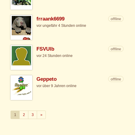
frraank6699
offline
vor ungefähr 4 Stunden online
FSVUlb
offline
vor 24 Stunden online
Geppeto
offline
vor über 9 Jahren online
Weiter
1
2
3
»