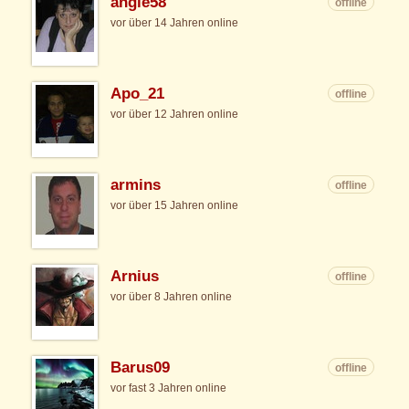
angie58
offline
vor über 14 Jahren online
Apo_21
offline
vor über 12 Jahren online
armins
offline
vor über 15 Jahren online
Arnius
offline
vor über 8 Jahren online
Barus09
offline
vor fast 3 Jahren online