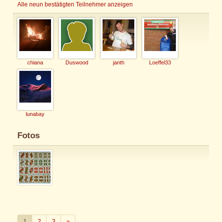
Alle neun bestätigten Teilnehmer anzeigen
chiana
Duswood
janth
Loeffel33
lunabay
Fotos
Weiter
1
2
3
»