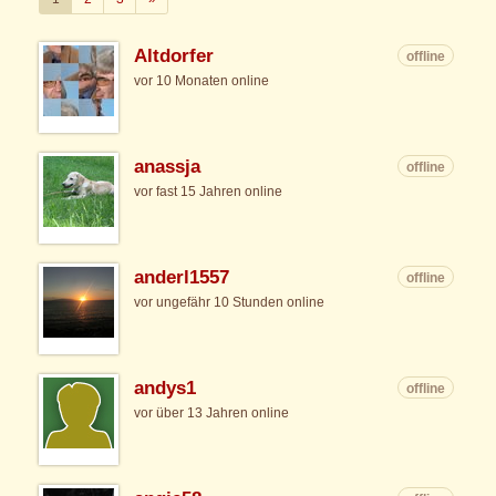
Altdorfer
offline
vor 10 Monaten online
anassja
offline
vor fast 15 Jahren online
anderl1557
offline
vor ungefähr 10 Stunden online
andys1
offline
vor über 13 Jahren online