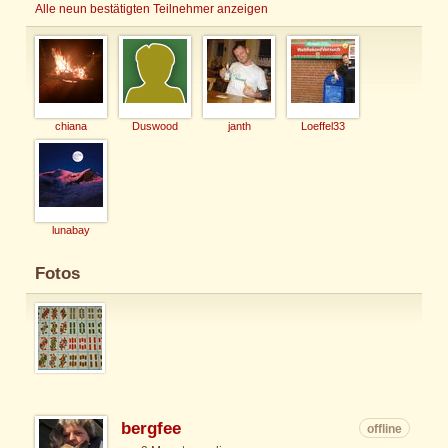
Alle neun bestätigten Teilnehmer anzeigen
chiana
Duswood
janth
Loeffel33
lunabay
Fotos
bergfee
offline