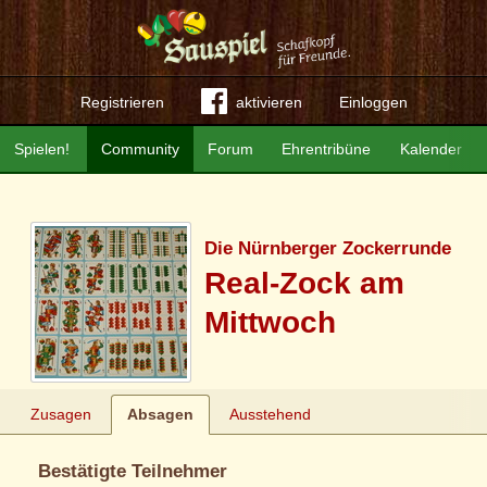
Registrieren
aktivieren
Einloggen
Spielen!
Community
Forum
Ehrentribüne
Kalender
Die Nürnberger Zockerrunde
Real-Zock am
Mittwoch
Zusagen
Absagen
Ausstehend
Bestätigte Teilnehmer