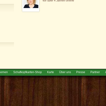
vor über 4 Jahren online
lernen
Schafkopfkarten-Shop
Karte
Über uns
Presse
Partner