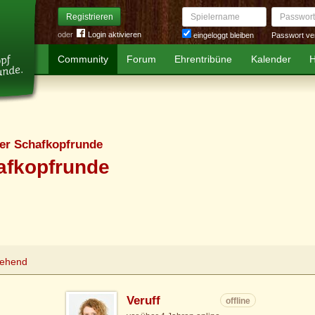
Spielername
Passwort
Registrieren
oder
Login aktivieren
Passwort ve
eingeloggt bleiben
Community
Forum
Ehrentribüne
Kalender
H
er Schafkopfrunde
afkopfrunde
tehend
Veruff
offline