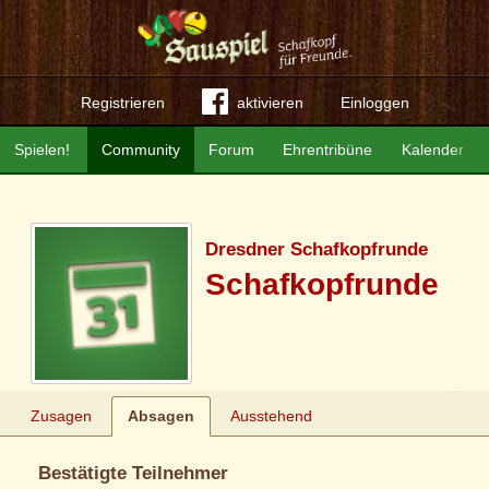
Registrieren
aktivieren
Einloggen
Spielen!
Community
Forum
Ehrentribüne
Kalender
Dresdner Schafkopfrunde
Schafkopfrunde
Zusagen
Absagen
Ausstehend
Bestätigte Teilnehmer