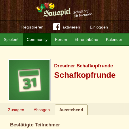
Registrieren
aktivieren
Einloggen
Spielen!
Community
Forum
Ehrentribüne
Kalender
Dresdner Schafkopfrunde
Schafkopfrunde
Zusagen
Absagen
Ausstehend
Bestätigte Teilnehmer