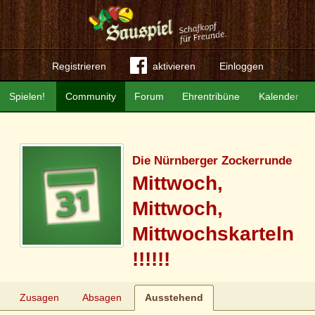
Registrieren
aktivieren
Einloggen
Spielen!
Community
Forum
Ehrentribüne
Kalender
Die Nürnberger Zockerrunde
Mittwoch,
Mittwoch,
Mittwochskarteln
!!!!!!
Zusagen
Absagen
Ausstehend