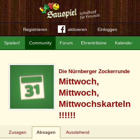
Registrieren
aktivieren
Einloggen
Spielen!
Community
Forum
Ehrentribüne
Kalender
Die Nürnberger Zockerrunde
Mittwoch,
Mittwoch,
Mittwochskarteln
!!!!!!
Zusagen
Absagen
Ausstehend