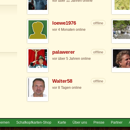
vor über 11 Jahren online
loewe1976
offline
vor 4 Monaten online
palawerer
offline
vor über 5 Jahren online
Walter58
offline
vor 8 Tagen online
lernen
Schafkopfkarten-Shop
Karte
Über uns
Presse
Partner