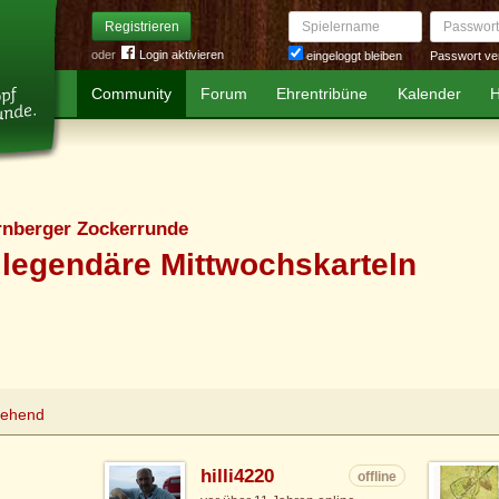
Spielername
Passwort
Registrieren
oder
Login aktivieren
Passwort ve
eingeloggt bleiben
Community
Forum
Ehrentribüne
Kalender
H
rnberger Zockerrunde
legendäre Mittwochskarteln
tehend
hilli4220
offline