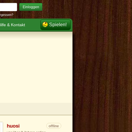
Einloggen
rgessen?
Spielen!
ilfe & Kontakt
huosi
offline