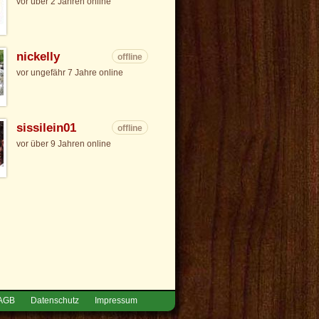
vor über 2 Jahren online
nickelly
offline
vor ungefähr 7 Jahre online
sissilein01
offline
vor über 9 Jahren online
AGB
Datenschutz
Impressum