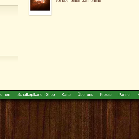
vor über einem Jahr online
lernen
Schafkopfkarten-Shop
Karte
Über uns
Presse
Partner