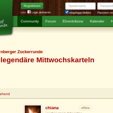
Spielername
Passwort
Registrieren
oder
Login aktivieren
Passwort ve
eingeloggt bleiben
Community
Forum
Ehrentribüne
Kalender
H
rnberger Zockerrunde
legendäre Mittwochskarteln
tehend
chiana
offline