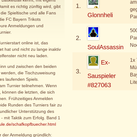
 Basketball kennt, mit eigens
am
1.
amit es richtig zünftig wird, gibt
geg
 die Spieltische und alle Fans
Glonnheli
Pa
die FC Bayern Trikots
f eure Anmeldungen und
500
rnier.
2.
Pa
rnierstart online ist, das
No
SoulAssassin
et hat und nicht zu lange inaktiv
ielfenster nicht neu laden.
1x 
Ex-
ginn und zwischen den beiden
Mün
3.
t werden, die Tischzuweisung
Bay
Sauspieler
es laufenden Spiels.
Lit
#827063
 am Turnier teilnehmen. Wenn
, können die letzten, die sich
men. Frühzeitiges Anmelden
beide Runden des Turniers fair zu
eundlicher Unterstützung des
 - mit Taktik zum Erfolg. Band 1
ule.de/schafkopfbuecher.html
or der Anmeldung gründlich: