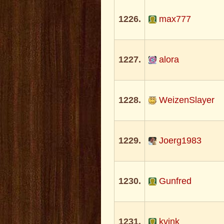
1226.
max777
1227.
alora
1228.
WeizenSlayer
1229.
Joerg1983
1230.
Gunfred
1231.
kvink