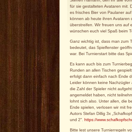
Steffen Hamann, den ihr alle vom
für sie gestalteten Avataren mit. D
es frisches Bier von Paulaner auf
können ab heute ihren Avataren 
überstreifen. Wir freuen uns au
wünschen euch viel Spaß beim Tu
Ganz wichtig ist, dass man zum Tu
bedeutet, das Spielfenster geöffn
war. Bei Turnierstart bitte das Sp
Es kann auch bis zum Turnierbe
Runden an allen Tischen gespiel
erfolgt dann einfach nach Ende d
Leider können keine Nachzügler
die Zahl der Spieler nicht aufgeht
angemeldet haben, nicht teilneh
lohnt sich also. Unter allen, die 
Ende spielen, verlosen wir mit fr
Autors Stefan Dillig 3x „Schafkopf
und 2".
https://www.schafkopfsch
Bitte lest unsere Turnierregeln v