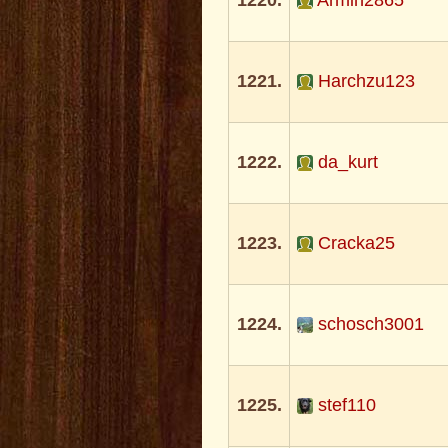
1220.
Armin2865
1221.
Harchzu123
1222.
da_kurt
1223.
Cracka25
1224.
schosch3001
1225.
stef110