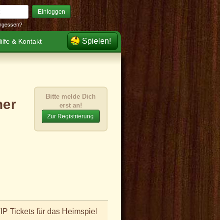
Einloggen
rgessen?
Spielen!
ilfe & Kontakt
Bitte melde Dich
ner
erst an!
Zur Registrierung
IP Tickets für das Heimspiel