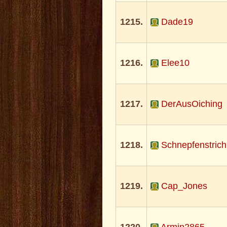
1215.
Dade19
1216.
Elee10
1217.
DerAusOiching
1218.
Schnepfenstrich
1219.
Cap_Jones