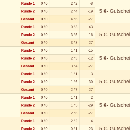
Runde 1
0 / 0
2 / 2
-8
5 €- Gutsche
Runde 2
0 / 0
2 / 4
-19
Gesamt
0 / 0
4 / 6
-27
Runde 1
0 / 0
0 / 3
-43
5 €- Gutsche
Runde 2
0 / 0
3 / 5
16
Gesamt
0 / 0
3 / 8
-27
Runde 1
0 / 0
1 / 1
-15
5 €- Gutsche
Runde 2
0 / 0
2 / 3
-12
Gesamt
0 / 0
3 / 4
-27
Runde 1
0 / 0
1 / 1
3
5 €- Gutsche
Runde 2
0 / 0
1 / 6
-30
Gesamt
0 / 0
2 / 7
-27
Runde 1
0 / 0
1 / 1
2
5 €- Gutsche
Runde 2
0 / 0
1 / 5
-29
Gesamt
0 / 0
2 / 6
-27
Runde 1
0 / 0
2 / 2
-4
5 €- Gutsche
Runde 2
0 / 0
0 / 1
-23