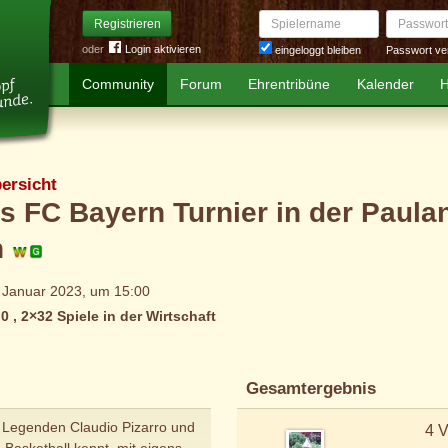
Spielername
Passwort
Registrieren
oder
Login aktivieren
Passwort ve
eingeloggt bleiben
Community
Forum
Ehrentribüne
Kalender
H
ersicht
s FC Bayern Turnier in der Paula
n
 Januar 2023, um 15:00
 0 , 2×32 Spiele in der Wirtschaft
Gesamtergebnis
n Legenden Claudio Pizarro und
4 V