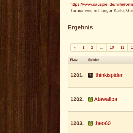
https://www.sauspiel.de/hilfe#onl
Turnier wird mit langer Karte, Ge
Ergebnis
Zurück
«
1
2
…
10
11
1
Platz
Spieler
1201.
ithinkispider
1202.
Atawallpa
1203.
theo60