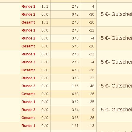
Runde 1
1 / 1
2 / 3
4
5 €- Gutsche
Runde 2
0 / 0
0 / 3
-30
Gesamt
1 / 1
2 / 6
-26
Runde 1
0 / 0
2 / 3
-22
5 €- Gutsche
Runde 2
0 / 0
3 / 3
-4
Gesamt
0 / 0
5 / 6
-26
Runde 1
0 / 0
2 / 5
-22
5 €- Gutsche
Runde 2
0 / 0
2 / 3
-4
Gesamt
0 / 0
4 / 8
-26
Runde 1
0 / 0
3 / 3
22
5 €- Gutsche
Runde 2
0 / 0
1 / 5
-48
Gesamt
0 / 0
4 / 8
-26
Runde 1
0 / 0
0 / 2
-35
5 €- Gutsche
Runde 2
0 / 0
3 / 4
9
Gesamt
0 / 0
3 / 6
-26
Runde 1
0 / 0
1 / 1
-13