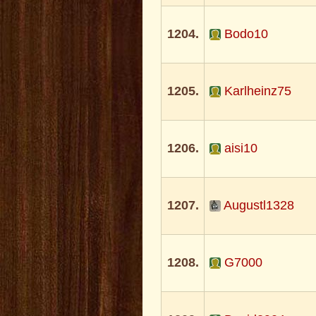
1204.
Bodo10
1205.
Karlheinz75
1206.
aisi10
1207.
Augustl1328
1208.
G7000