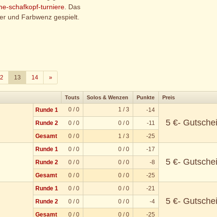
ine-schafkopf-turniere
. Das
ier und Farbwenz gespielt.
Weiter
2
13
14
»
Touts
Solos & Wenzen
Punkte
Preis
0 / 0
1 / 3
Runde 1
-14
5 €- Gutsche
Runde 2
0 / 0
0 / 0
-11
Gesamt
0 / 0
1 / 3
-25
Runde 1
0 / 0
0 / 0
-17
5 €- Gutsche
Runde 2
0 / 0
0 / 0
-8
Gesamt
0 / 0
0 / 0
-25
Runde 1
0 / 0
0 / 0
-21
5 €- Gutsche
Runde 2
0 / 0
0 / 0
-4
Gesamt
0 / 0
0 / 0
-25