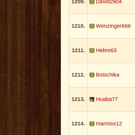
1209.
David2904
1210.
Wenzinger666
1211.
Hebre63
1212.
Botschika
1213.
Huaba77
1214.
mannixx12