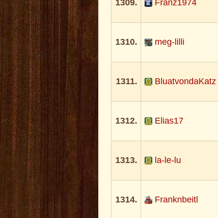
1309.
Franz1974
1310.
meg-lilli
1311.
BluatvondaKatz
1312.
Elias17
1313.
la-le-lu
1314.
Franknbeitl