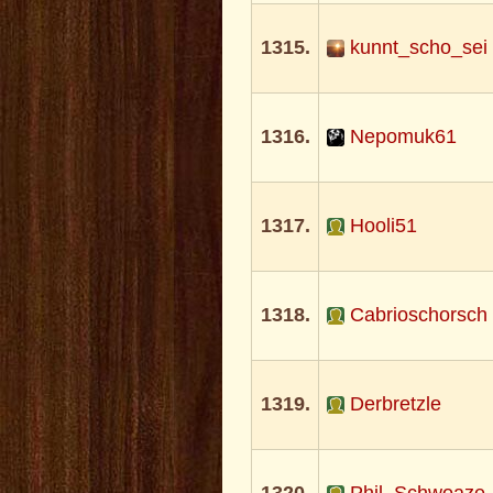
1315.
kunnt_scho_sei
1316.
Nepomuk61
1317.
Hooli51
1318.
Cabrioschorsch
1319.
Derbretzle