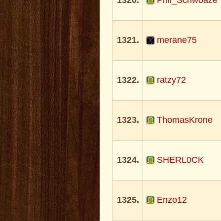
1320.
Phil_Schwoaze
1321.
merane75
1322.
ratzy72
1323.
ThomasKrone
1324.
SHERL0CK
1325.
Enzo12