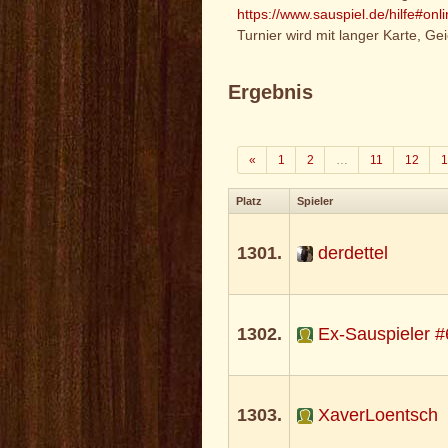
https://www.sauspiel.de/hilfe#onl
Turnier wird mit langer Karte, Ge
Ergebnis
Zurück
«
1
2
…
11
12
1
Platz
Spieler
1301.
derdettel
1302.
Ex-Sauspieler 
1303.
XaverLoentsch