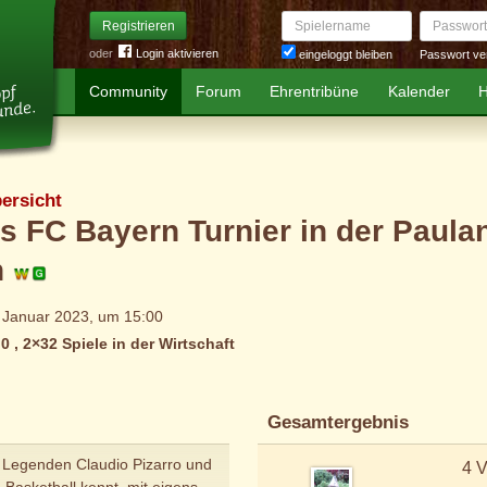
Spielername
Passwort
Registrieren
oder
Login aktivieren
Passwort ve
eingeloggt bleiben
Community
Forum
Ehrentribüne
Kalender
H
ersicht
s FC Bayern Turnier in der Paula
n
 Januar 2023, um 15:00
 0 , 2×32 Spiele in der Wirtschaft
Gesamtergebnis
n Legenden Claudio Pizarro und
4 V