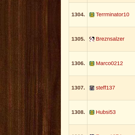
1304.
Terrminator10
1305.
Breznsalzer
1306.
Marco0212
1307.
steff137
1308.
Hubsi53