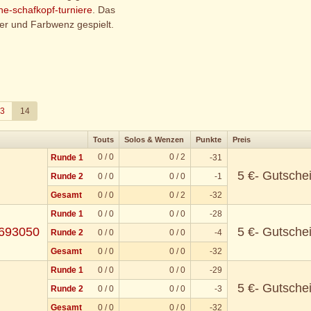
ine-schafkopf-turniere
. Das
ier und Farbwenz gespielt.
3
14
Touts
Solos & Wenzen
Punkte
Preis
0 / 0
0 / 2
Runde 1
-31
5 €- Gutsche
Runde 2
0 / 0
0 / 0
-1
Gesamt
0 / 0
0 / 2
-32
Runde 1
0 / 0
0 / 0
-28
#693050
5 €- Gutsche
Runde 2
0 / 0
0 / 0
-4
Gesamt
0 / 0
0 / 0
-32
Runde 1
0 / 0
0 / 0
-29
5 €- Gutsche
Runde 2
0 / 0
0 / 0
-3
Gesamt
0 / 0
0 / 0
-32