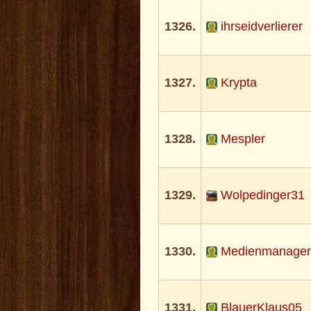
1326.
ihrseidverlierer
1327.
Krypta
1328.
Mespler
1329.
Wolpedinger31
1330.
Medienmanage
1331.
BlauerKlaus05