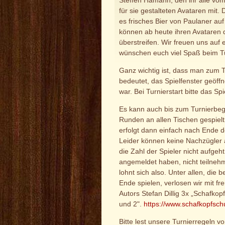
Steffen Hamann, den ihr alle vom
für sie gestalteten Avataren mit. D
es frisches Bier von Paulaner auf
können ab heute ihren Avataren 
überstreifen. Wir freuen uns au
wünschen euch viel Spaß beim Tu
Ganz wichtig ist, dass man zum Tu
bedeutet, das Spielfenster geöffn
war. Bei Turnierstart bitte das Sp
Es kann auch bis zum Turnierbe
Runden an allen Tischen gespiel
erfolgt dann einfach nach Ende d
Leider können keine Nachzügler
die Zahl der Spieler nicht aufgeht
angemeldet haben, nicht teilneh
lohnt sich also. Unter allen, die 
Ende spielen, verlosen wir mit fr
Autors Stefan Dillig 3x „Schafkopf
und 2".
https://www.schafkopfsch
Bitte lest unsere Turnierregeln v