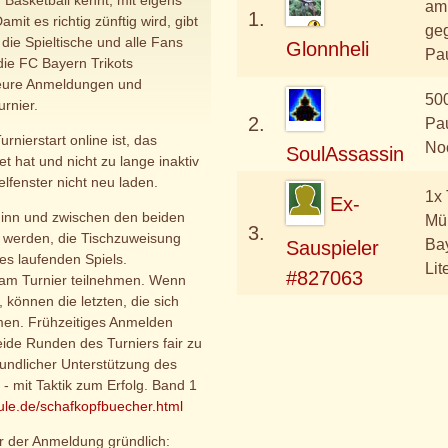
 Basketball kennt, mit eigens
am
1.
amit es richtig zünftig wird, gibt
geg
 die Spieltische und alle Fans
Glonnheli
Pa
die FC Bayern Trikots
f eure Anmeldungen und
500
rnier.
2.
Pa
rnierstart online ist, das
No
SoulAssassin
et hat und nicht zu lange inaktiv
ielfenster nicht neu laden.
1x 
Ex-
ginn und zwischen den beiden
Mün
3.
t werden, die Tischzuweisung
Bay
Sauspieler
es laufenden Spiels.
Lit
#827063
 am Turnier teilnehmen. Wenn
, können die letzten, die sich
men. Frühzeitiges Anmelden
beide Runden des Turniers fair zu
eundlicher Unterstützung des
 - mit Taktik zum Erfolg. Band 1
ule.de/schafkopfbuecher.html
or der Anmeldung gründlich: