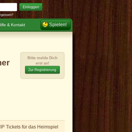
Einloggen
rgessen?
Spielen!
ilfe & Kontakt
Bitte melde Dich
ner
erst an!
Zur Registrierung
IP Tickets für das Heimspiel