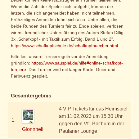
Leider können keine Nachzügler am Turnier teilnehmen.
Wenn die Zahl der Spieler nicht aufgeht, können die
letzten, die sich angemeldet haben, nicht teilnehmen.
Frühzeitiges Anmelden lohnt sich also. Unter allen, die
beide Runden des Turniers fair zu Ende spielen, verlosen
wir mit freundlicher Unterstützung des Autors Stefan Dillig
3x „Schafkopf - mit Taktik zum Erfolg. Band 1 und 2".
https://www.schafkopfschule.de/schafkopfbuecher.html
Bitte lest unsere Turnierregeln vor der Anmeldung
gründlich:
https://www.sauspiel.de/hilfe#online-schafkopf-
turniere
. Das Turnier wird mit langer Karte, Geier und
Farbwenz gespielt.
Gesamtergebnis
4 VIP Tickets für das Heimspiel
am 11.02.2023 um 15.30 Uhr
1.
gegen den VfL Bochum in der
Glonnheli
Paulaner Lounge