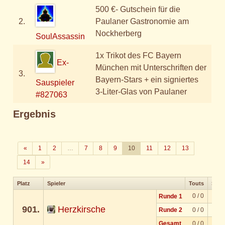
500 €- Gutschein für die
2.
Paulaner Gastronomie am
Nockherberg
SoulAssassin
1x Trikot des FC Bayern
Ex-
München mit Unterschriften der
3.
Bayern-Stars + ein signiertes
Sauspieler
3-Liter-Glas von Paulaner
#827063
Ergebnis
Zurück
«
1
2
…
7
8
9
10
11
12
13
Weiter
14
»
Platz
Spieler
Touts
Solo
0 / 0
Runde 1
901.
Herzkirsche
Runde 2
0 / 0
Gesamt
0 / 0