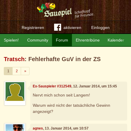
Registrieren
aktivieren
Einloggen
Spielen!
Community
Forum
Ehrentribüne
Kalender
Tratsch
: Fehlerhafte GuV in der ZS
Weiter
1
2
»
Ex-Sauspieler #312549
, 12. Januar 2014, um 15:45
Nervt mich schon seit Langem!
Warum wird nicht der tatsächliche Gewinn
angezeigt?
agnes
, 13. Januar 2014, um 10:57