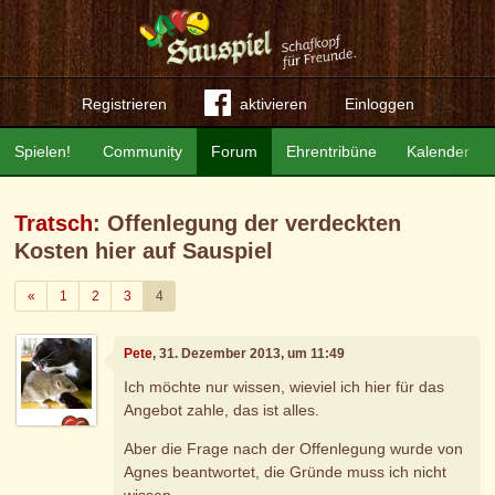
Registrieren
aktivieren
Einloggen
Spielen!
Community
Forum
Ehrentribüne
Kalender
Tratsch
: Offenlegung der verdeckten
Kosten hier auf Sauspiel
Zurück
«
1
2
3
4
Pete
, 31. Dezember 2013, um 11:49
Ich möchte nur wissen, wieviel ich hier für das
Angebot zahle, das ist alles.
Aber die Frage nach der Offenlegung wurde von
Agnes beantwortet, die Gründe muss ich nicht
wissen.