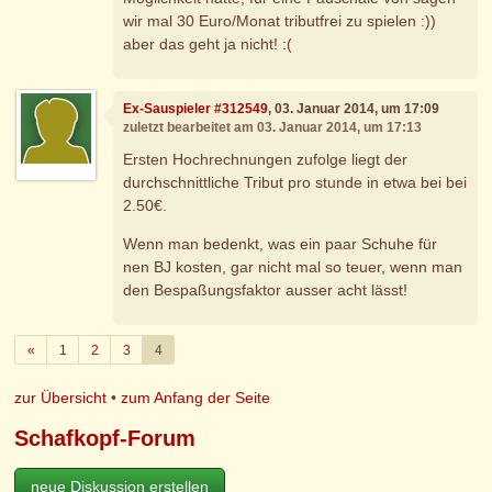
wir mal 30 Euro/Monat tributfrei zu spielen :))
aber das geht ja nicht! :(
Ex-Sauspieler #312549
, 03. Januar 2014, um 17:09
zuletzt bearbeitet am 03. Januar 2014, um 17:13
Ersten Hochrechnungen zufolge liegt der
durchschnittliche Tribut pro stunde in etwa bei bei
2.50€.
Wenn man bedenkt, was ein paar Schuhe für
nen BJ kosten, gar nicht mal so teuer, wenn man
den Bespaßungsfaktor ausser acht lässt!
Zurück
«
1
2
3
4
zur Übersicht
•
zum Anfang der Seite
Schafkopf-Forum
neue Diskussion erstellen